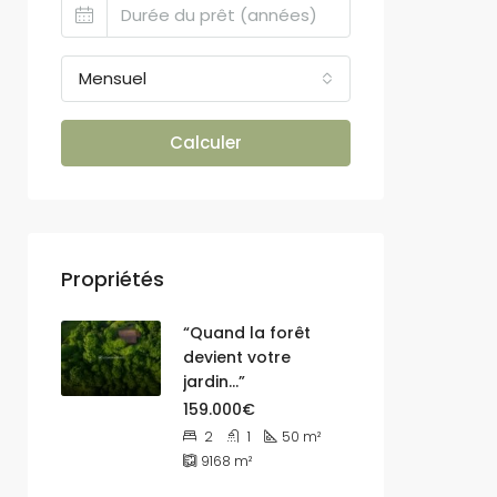
Mensuel
Calculer
Propriétés
“Quand la forêt
devient votre
jardin…”
159.000€
2
1
50
m²
9168
m²