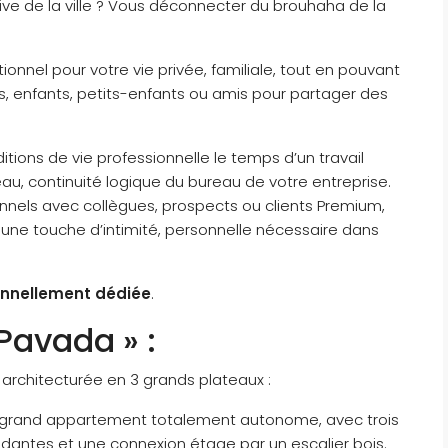
ive de la ville ? Vous déconnecter du brouhaha de la
onnel pour votre vie privée, familiale, tout en pouvant
nts, enfants, petits-enfants ou amis pour partager des
tions de vie professionnelle le temps d’un travail
eau, continuité logique du bureau de votre entreprise.
nels avec collègues, prospects ou clients Premium,
 une touche d’intimité, personnelle nécessaire dans
onnellement dédiée
.
Pavada » :
architecturée en 3 grands plateaux :
n grand appartement totalement autonome, avec trois
dantes et une connexion étage par un escalier bois.