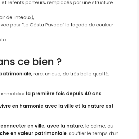
 et refents porteurs, remplacés par une structure
r de linteaux),
 avec pour “La Còsta Pavada” la façade de couleur
etc
ans ce bien ?
 patrimoniale
, rare, unique, de très belle qualité,
CARACTÉRISTIQUES
VENTE SUSP
 immobilier
la première fois depuis 40 ans
!
vivre en harmonie avec la ville et la nature est
econnecter en ville, avec la nature
, le calme, au
iche en valeur patrimoniale
, souffler le temps d’un