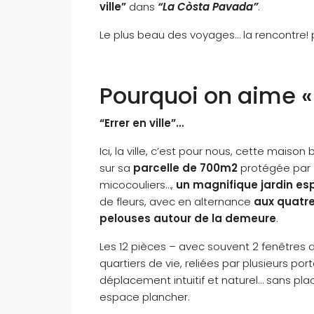
ville”
dans
“La Còsta Pavada”
.
Le plus beau des voyages… la rencontre! p
Pourquoi on aime «
“Errer en ville”…
Ici, la ville, c’est pour nous, cette maiso
sur sa
parcelle de 700m2
protégée par
micocouliers…,
un magnifique jardin es
de fleurs, avec en alternance
aux quatr
pelouses
autour de la demeure
.
Les 12 pièces – avec souvent 2 fenêtres 
quartiers de vie, reliées par plusieurs po
déplacement intuitif et naturel… sans pla
espace plancher.