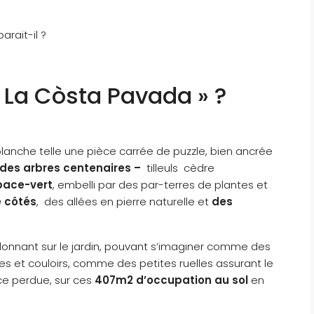
arait-il ?
 La Còsta Pavada » ?
n blanche telle une pièce carrée de puzzle, bien ancrée
des arbres centenaires –
tilleuls cèdre
pace-vert
, embelli par des par-terres de plantes et
e côtés
, des allées en pierre naturelle et
des
donnant sur le jardin, pouvant s’imaginer comme des
rtes et couloirs, comme des petites ruelles assurant le
ce perdue, sur ces
407m2 d’occupation au sol
en