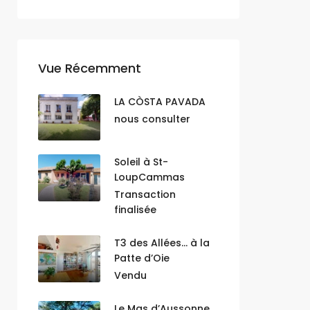
Vue Récemment
LA CÒSTA PAVADA
nous consulter
Soleil à St-
LoupCammas
Transaction
finalisée
T3 des Allées… à la
Patte d’Oie
Vendu
Le Mas d’Aussonne