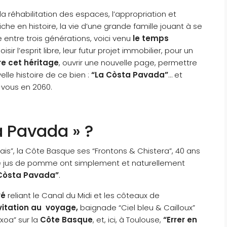
 la réhabilitation des espaces, l’appropriation et
iche en histoire, la vie d’une grande famille jouant à se
entre trois générations, voici venu
le temps
sir l’esprit libre, leur futur projet immobilier, pour un
e cet héritage
, ouvrir une nouvelle page, permettre
elle histoire de ce bien :
“La Còsta Pavada”
… et
-vous en 2060.
a Pavada » ?
is”, la Côte Basque ses “Frontons & Chistera”, 40 ans
 de jus de pomme ont simplement et naturellement
Còsta Pavada”
.
vé
reliant le Canal du Midi et les côteaux de
vitation au voyage,
baignade “Ciel bleu & Cailloux”
xoa” sur la
Côte Basque
, et, ici, à Toulouse,
“Errer en