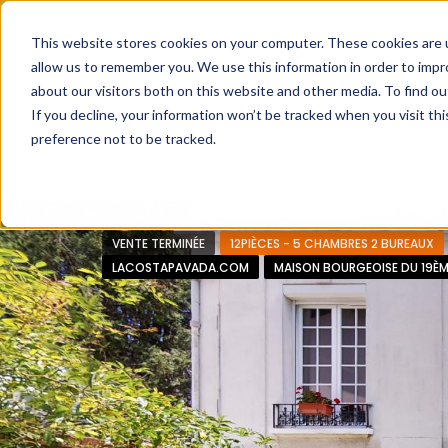
Faire de votre bien, l'actif le plus précieux de votre patrimo
This website stores cookies on your computer. These cookies are u
allow us to remember you. We use this information in order to imp
about our visitors both on this website and other media. To find ou
If you decline, your information won’t be tracked when you visit th
preference not to be tracked.
Accueil
L’approche 360°
Estimer un Bie
VENTE TERMINÉE
12PIÈCES - 5 CHAMBRES 2 BUREAUX
LACOSTAPAVADA.COM
MAISON BOURGEOISE DU 19ÈM