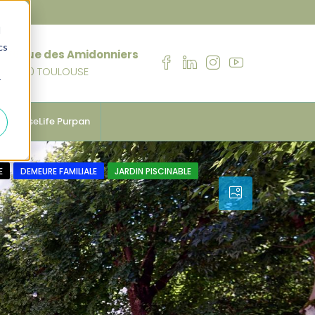
d
cs
76 rue des Amidonniers
31000 TOULOUSE
r
anhouseLife Purpan
E
DEMEURE FAMILIALE
JARDIN PISCINABLE