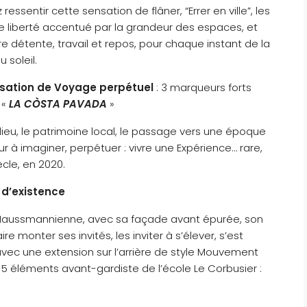
ssentir cette sensation de flâner, “Errer en ville”, les
e liberté accentué par la grandeur des espaces, et
re détente, travail et repos, pour chaque instant de la
 soleil.
sation de Voyage perpétuel
: 3 marqueurs forts
 «
LA C
Ò
STA PAVADA
»
 lieu, le patrimoine local, le passage vers une époque
r à imaginer, perpétuer : vivre une Expérience… rare,
cle, en 2020.
s d’existence
-Haussmannienne, avec sa façade avant épurée, son
e monter ses invités, les inviter à s’élever, s’est
vec une extension sur l’arrière de style Mouvement
 5 éléments avant-gardiste de l’école Le Corbusier :