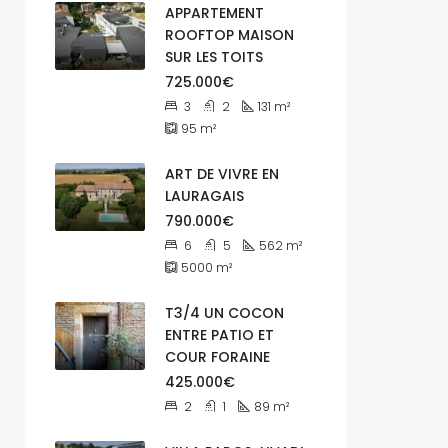
APPARTEMENT
ROOFTOP MAISON
SUR LES TOITS
725.000€
3
2
131
m²
95
m²
ART DE VIVRE EN
LAURAGAIS
790.000€
6
5
562
m²
5000
m²
T3/4 UN COCON
ENTRE PATIO ET
COUR FORAINE
425.000€
2
1
89
m²