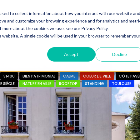
ine.
sed to collect information about how you interact with our website an
rove and customize your browsing experience and for analytics and metri
+33683110097
t more about the cookies we use, see our Privacy Policy.
contact@urbanhouse360.com
is website. A single cookie will be used in your browser to remember you
n en 3′
Projet 360°
Nos Biens
Nos infos
Urb
Accept
Decline
31400
BIEN PATRIMONIAL
CALME
COEUR DE VILLE
CÔTE PAVÉ
E SIÈCLE
NATURE EN VILLE
ROOFTOP
STANDING
TOULOUSE