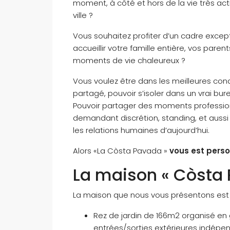
moment, à côté et hors de la vie très act
ville ?
Vous souhaitez profiter d’un cadre excepti
accueillir votre famille entière, vos pare
moments de vie chaleureux ?
Vous voulez être dans les meilleures condi
partagé, pouvoir s’isoler dans un vrai bur
Pouvoir partager des moments profession
demandant discrétion, standing, et aussi
les relations humaines d’aujourd’hui.
Alors «La Còsta Pavada »
vous est pers
La maison « Còsta 
La maison que nous vous présentons est 
Rez de jardin de 166m2 organisé e
entrées/sorties extérieures indépen