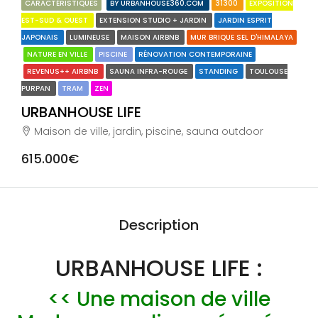
CARACTÉRISTIQUES
BY URBANHOUSE360.COM
31300
EXPOSITION
EST-SUD & OUEST
EXTENSION STUDIO + JARDIN
JARDIN ESPRIT
JAPONAIS
LUMINEUSE
MAISON AIRBNB
MUR BRIQUE SEL D'HIMALAYA
NATURE EN VILLE
PISCINE
RÉNOVATION CONTEMPORAINE
REVENUS++ AIRBNB
SAUNA INFRA-ROUGE
STANDING
TOULOUSE
PURPAN
TRAM
ZEN
URBANHOUSE LIFE
Maison de ville, jardin, piscine, sauna outdoor
615.000€
Description
URBANHOUSE LIFE :
<< Une maison de ville