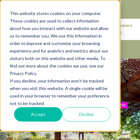
Faire de votre bien, l'actif le plus précieux de votre
patrimoine.
This website stores cookies on your computer.
These cookies are used to collect information
+33683110097
76 rue des Amidonniers
about how you interact with our website and allow
contact@urbanhouse360.com
31000 TOULOUSE
us to remember you. We use this information in
order to improve and customize your browsing
experience and for analytics and metrics about our
visitors both on this website and other media. To
find out more about the cookies we use, see our
CARACTÉRISTIQUES
BY URBANHOUSE360.COM
31300
Privacy Policy.
EXPOSITION EST-SUD & OUEST
EXTENSION STUDIO + JARDIN
If you decline, your information won’t be tracked
JARDIN ESPRIT JAPONAIS
LUMINEUSE
MAISON AIRBNB
when you visit this website. A single cookie will be
MUR BRIQUE SEL D'HIMALAYA
NATURE EN VILLE
PISCINE
used in your browser to remember your preference
RÉNOVATION CONTEMPORAINE
REVENUS++ AIRBNB
not to be tracked.
SAUNA INFRA-ROUGE
STANDING
TOULOUSE PURPAN
TRAM
ZEN
Accept
Decline