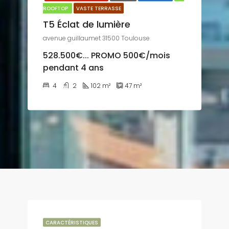
ROOFTOP
VASTE TERRASSE
T5 Éclat de lumière
avenue guillaumet 31500 Toulouse
528.500€... PROMO 500€/mois
pendant 4 ans
4
2
102
m²
47
m²
CARACTÉRISTIQUES