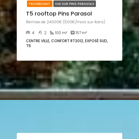
TRAVERSANT
VUE SUR PINS PARASOLS
T5 rooftop Pins Parasol
Remise de 24000€ (500€/mois sur 4ans)
4
2
100
m²
157
m²
CENTRE VILLE, CONFORT RT2012, EXPOSÉ SUD,
T5