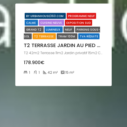
BY URBANHOUSE360.COM
PROGRAMME NEUF
CALME
CUISINE NEUVE
EXPOSITION SUD
GRAND T2
LUMINEUX
NEUF
PARKING SOUS-
SOL
T2 TERRASSE
TRAM 100M
TVA RÉDUITE
T2 TERRASSE JARDIN AU PIED DU TRAM
T2 42m2 Terrasse 11m2 Jardin privatif 15m2 Cellier Parking TRAM
178.900€
1
1
42
m²
15
m²