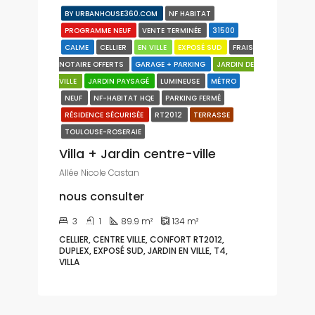
BY URBANHOUSE360.COM
NF HABITAT
PROGRAMME NEUF
VENTE TERMINÉE
31500
CALME
CELLIER
EN VILLE
EXPOSÉ SUD
FRAIS
NOTAIRE OFFERTS
GARAGE + PARKING
JARDIN DE
VILLE
JARDIN PAYSAGÉ
LUMINEUSE
MÉTRO
NEUF
NF-HABITAT HQE
PARKING FERMÉ
RÉSIDENCE SÉCURISÉE
RT2012
TERRASSE
TOULOUSE-ROSERAIE
Villa + Jardin centre-ville
Allée Nicole Castan
nous consulter
3
1
89.9
m²
134
m²
CELLIER, CENTRE VILLE, CONFORT RT2012,
DUPLEX, EXPOSÉ SUD, JARDIN EN VILLE, T4,
VILLA