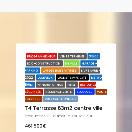
PROGRAMME NEUF
VENTE TERMINÉE
31500
ECO-CONSTRUCTION
EN VILLE
GARAGE +
PARKING
LARGES BAIES VITRÉES
LIVRÉ AVRIL-
2022
LUMINEUX
LUXE ET SIMPLICITÉ
MÉTRO
100M
NF-HABITAT HQE
PINEL
RÉSIDENCE
SÉCURISÉE
RÉSIDENCE VERTE
TOULOUSE
VASTE
TERRASSE
VUE EXCEPTIONNELLE
T4 Terrasse 63m2 centre ville
écoquartier Guillaumet Toulouse 31500
461.500€