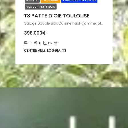
VUE SUR PETIT BOIS
T3 PATTE D’OIE TOULOUSE
Garage Double Box, Cuisine haut-gamme, placards sur mesure
398.000€
1
1
62
m²
CENTRE VILLE, LOGGIA, T3