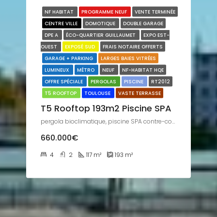
NF HABITAT
PROGRAMME NEUF
VENTE TERMINÉE
CENTRE VILLE
DOMOTIQUE
DOUBLE GARAGE
DPE A
ÉCO-QUARTIER GUILLAUMET
EXPO EST-
OUEST
EXPOSÉ SUD
FRAIS NOTAIRE OFFERTS
GARAGE + PARKING
LARGES BAIES VITRÉES
LUMINEUX
MÉTRO
NEUF
NF-HABITAT HQE
OFFRE SPÉCIALE
PERGOLAS
PISCINE
RT2012
T5 ROOFTOP
TOULOUSE
VASTE TERRASSE
T5 Rooftop 193m2 Piscine SPA
pergola bioclimatique, piscine SPA contre-courant
660.000€
4
2
117
m²
193
m²