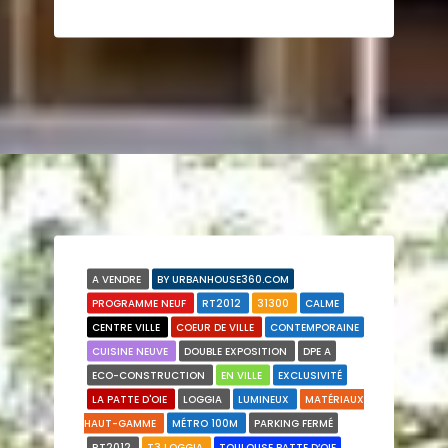
A VENDRE
BY URBANHOUSE360.COM
PROGRAMME NEUF
RT2012
31300
CALME
CENTRE VILLE
COEUR DE VILLE
CONTEMPORAINE
CUISINE NEUVE
DOUBLE EXPOSITION
DPE A
ECO-CONSTRUCTION
EN VILLE
EXCLUSIVITÉ
LA PATTE D'OIE
LOGGIA
LUMINEUX
MATÉRIAUX
HAUT-GAMME
MÉTRO 100M
PARKING FERMÉ
RT2012
T3 LOGGIA
TOULOUSE PATTE D’OIE