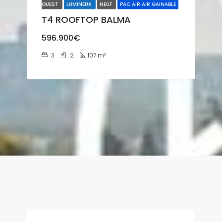
OUEST
LUMINEUX
NEUF
PAC AIR AIR GAINABLE
T4 ROOFTOP BALMA
596.900€
3
2
107
m²