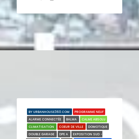
BY URBANHOUSE360.COM
PROGRAMME NEUF
ALARME CONNECTÉE
BALMA
CALME ABSOLU
CLIMATISATION
COEUR DE VILLE
DOMOTIQUE
DOUBLE GARAGE
DPE A
EXPOSITION SUD -