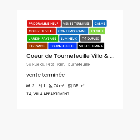
PROGRAMME NEUF
VENTE TERMINÉE
CALME
COEUR DE VILLE
CONTEMPORAINE
EN VILLE
JARDIN PAYSAGÉ
LUMINEUX
T4 DUPLEX
TERRASSE
TOURNEFEUILLE
VILLAS LUMINA
Coeur de Tournefeuille Villa & Jardin T4
59 Rue du Petit Train, Tournefeuille
vente terminée
3
1
74
m²
135
m²
T4, VILLA APPARTEMENT