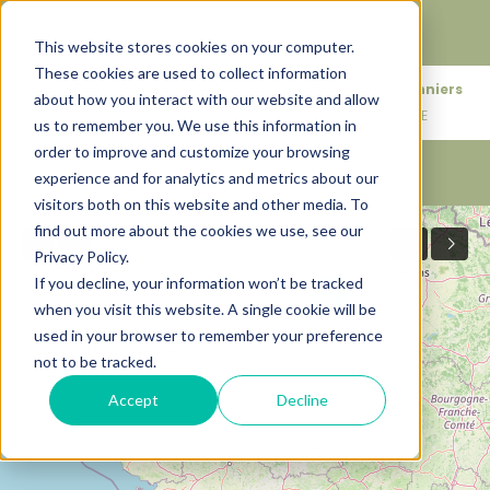
Faire de votre bien, l'actif le plus précieux de votre
patrimoine.
This website stores cookies on your computer.
These cookies are used to collect information
+33683110097
76 rue des Amidonniers
about how you interact with our website and allow
contact@urbanhouse360.com
31000 TOULOUSE
us to remember you. We use this information in
order to improve and customize your browsing
experience and for analytics and metrics about our
visitors both on this website and other media. To
find out more about the cookies we use, see our
Privacy Policy.
If you decline, your information won’t be tracked
2
when you visit this website. A single cookie will be
used in your browser to remember your preference
not to be tracked.
Accept
Decline