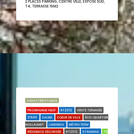
2 PLACES PARKING, CENTRE VILLE, EXPOSÉ SUD,
T4, TERRASSE 15M2
CARACTÉRISTIQUES
PROGRAMME NEUF
RT2012
VENTE TERMINÉE
31500
CALME
COEUR DE VILLE
ÉCO-QUARTIER
GUILLAUMET
LUMINEUX
MÉTRO 100M
RÉSIDENCE SÉCURISÉE
RT2012
STANDING
T5