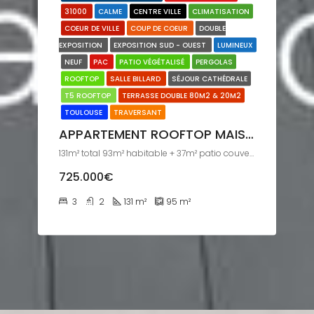
31000
CALME
CENTRE VILLE
CLIMATISATION
COEUR DE VILLE
COUP DE COEUR
DOUBLE
EXPOSITION
EXPOSITION SUD - OUEST
LUMINEUX
NEUF
PAC
PATIO VÉGÉTALISÉ
PERGOLAS
ROOFTOP
SALLE BILLARD
SÉJOUR CATHÉDRALE
T5 ROOFTOP
TERRASSE DOUBLE 80M2 & 20M2
TOULOUSE
TRAVERSANT
APPARTEMENT ROOFTOP MAISON SUR LES TOITS
131m² total 93m² habitable + 37m² patio couvert toutes saisons
725.000€
3
2
131
m²
95
m²