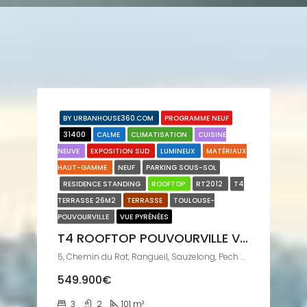
BY URBANHOUSE360.COM
PROGRAMME NEUF
31400
CALME
CLIMATISATION
CUISINE
NEUVE
EXPOSITION SUD
LUMINEUX
MATÉRIAUX
HAUT-GAMME
NEUF
PARKING SOUS-SOL
RESIDENCE STANDING
ROOFTOP
RT2012
T4
TERRASSE 26M2
TERRASSE
TOULOUSE-
POUVOURVILLE
VUE PYRÉNÉES
T4 ROOFTOP POUVOURVILLE VUE PYRÉNÉES
5, Chemin du Rat, Rangueil, Sauzelong, Pech David, Pouvourville, Toulouse Sud-Est, Toulouse, Haute-Garonne, Occitanie, France métropolitaine, 31400, France
549.900€
3
2
101
m²