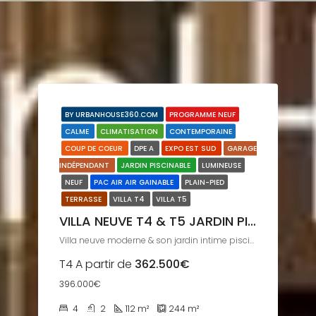
BY URBANHOUSE360.COM
PROGRAMME NEUF
CALME
CLIMATISATION
CONTEMPORAINE
COUP DE COEUR
DPE A
EXPO EST SUD
GARAGE
INDÉPENDANT
JARDIN PISCINABLE
LUMINEUSE
NEUF
PAC AIR AIR GAINABLE
PLAIN-PIED
TERRASSE
VILLA T4
VILLA T5
VILLA NEUVE T4 & T5 JARDIN PISCINABLE PIBRAC
Villa neuve moderne & son jardin intime piscinable
T4 A partir de
362.500€
396.000€
4
2
112
m²
244
m²