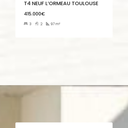
T4 NEUF L’ORMEAU TOULOUSE
415.000€
3
2
97
m²