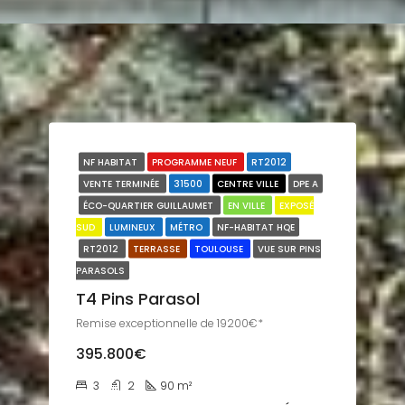
NF HABITAT
PROGRAMME NEUF
RT2012
VENTE TERMINÉE
31500
CENTRE VILLE
DPE A
ÉCO-QUARTIER GUILLAUMET
EN VILLE
EXPOSÉ
SUD
LUMINEUX
MÉTRO
NF-HABITAT HQE
RT2012
TERRASSE
TOULOUSE
VUE SUR PINS
PARASOLS
T4 Pins Parasol
Remise exceptionnelle de 19200€*
395.800€
3
2
90
m²