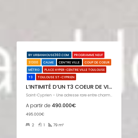
BY URBANHOUSE360.COM
PROGRAMME NEUF
31300
CALME
CENTRE VILLE
COUP DE COEUR
MÉTRO
PLACE HYPER-CENTRE VILLE TOULOUSE
T3
TOULOUSE ST-CYPRIEN
L’INTIMITÉ D’UN T3 COEUR DE VILLE
Saint-Cyprien – Une adresse rare entre charme et modernité
A partir de
490.000€
495.000€
2
1
79
m²