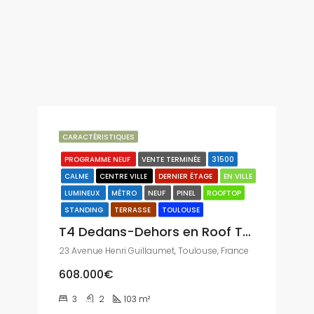
CARACTÉRISTIQUES
PROGRAMME NEUF
VENTE TERMINÉE
31500
CALME
CENTRE VILLE
DERNIER ÉTAGE
EN VILLE
LUMINEUX
MÉTRO
NEUF
PINEL
ROOFTOP
STANDING
TERRASSE
TOULOUSE
T4 Dedans-Dehors en Roof Top
23 Avenue Henri Guillaumet, Toulouse, France
608.000€
3
2
103
m²