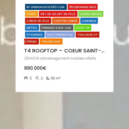
BY URBANHOUSE360.COM
PROGRAMME NEUF
31300
ART DE VIE ART DE VILLE
CALME ABSOLU
COEUR DE VILLE
COUP DE COEUR
LUMINEUX
MÉTRO
PARKING SOUS-SOL
ROOFTOP
STANDING
SUITE PARENTALE
TOULOUSE ST-
CYPRIEN
TRAVERSANT
T4 ROOFTOP – COEUR SAINT-CYPRIEN
25000 € d'aménagement mobilier offerts
890.000€
3
2
115
m²