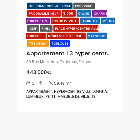
BY URBANHOUSE360.COM
DISPONIBLE
PROGRAMME NEUF
31000
CALME
CHARME
TOULOUSAIN
COEUR DE VILLE
LUMINEUX
MÉTRO
NEUF
PINEL
PLACE HYPER-CENTRE VILLE
TOULOUSE
RÉSIDENCE SÉCURISÉE
STANDING
T3 LOGGIA
TOULOUSE
Appartement T3 hyper centre-ville
30 Rue Matabiau, Toulouse, France
443.000€
2
1
59.49
m²
APPARTEMENT, HYPER-CENTRE VILLE, LOGGIA,
LUMINEUX, PETIT IMMEUBLE DE VILLE, T3