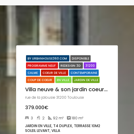
BY URBANHOUSE360.COM
DISPONIBLE
PROGRAMME NEUF
REDESIGN 3D
31200
CALME
COEUR DE VILLE
CONTEMPORAINE
COUP DE COEUR
EN VILLE
JARDIN DE VILLE
Villa neuve & son jardin coeur 31200
rue de la jalousie 31200 Toulouse
379.000€
3
2
92
m²
180
m²
JARDIN EN VILLE, T4 DUPLEX, TERRASSE 10M2
SOLEIL LEVANT, VILLA