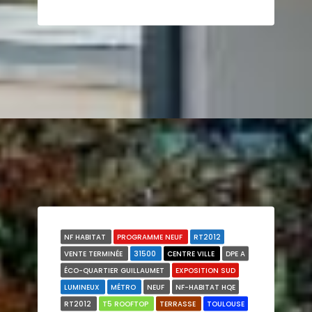
NF HABITAT
PROGRAMME NEUF
RT2012
VENTE TERMINÉE
31500
CENTRE VILLE
DPE A
ÉCO-QUARTIER GUILLAUMET
EXPOSITION SUD
LUMINEUX
MÉTRO
NEUF
NF-HABITAT HQE
RT2012
T5 ROOFTOP
TERRASSE
TOULOUSE