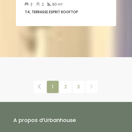
3
2
80
m²
T4, TERRASSE ESPRIT ROOFTOP
1
2
3
A propos d’Urbanhouse