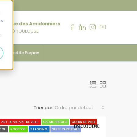
d
cs
76 rue des Amidonniers
31000 TOULOUSE
r
anhouseLife Purpan
Trier par:
Ordre par défaut
ART DE VIE ART DE VILLE
CALME ABSOLU
COEUR DE VILLE
890.000€
-SOL
ROOFTOP
STANDING
SUITE PARENTALE