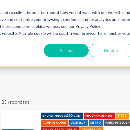
ine.
sed to collect information about how you interact with our website an
rove and customize your browsing experience and for analytics and metri
+33683110097
t more about the cookies we use, see our Privacy Policy.
contact@urbanhouse360.com
is website. A single cookie will be used in your browser to remember you
n en 3′
Projet 360°
Nos Biens
Nos infos
Urb
Accept
Decline
23 Propriétés
BY URBANHOUSE360.COM
PROGRAMME NEUF
31300
COUP DE COEUR
LUMINEUX
MÉTRO
PARKING SOUS
TOULOUSE ST-CYPRIEN
TRAVERSANT