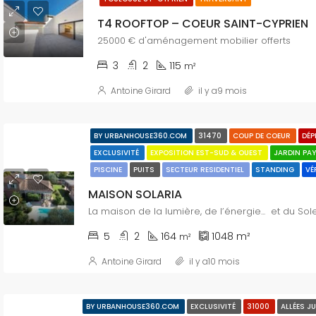
T4 ROOFTOP – COEUR SAINT-CYPRIEN
25000 € d'aménagement mobilier offerts
3
2
115
m²
Antoine Girard
il y a9 mois
BY URBANHOUSE360.COM
31470
COUP DE COEUR
DÉ
EXCLUSIVITÉ
EXPOSITION EST-SUD & OUEST
JARDIN PA
PISCINE
PUITS
SECTEUR RESIDENTIEL
STANDING
VÉ
MAISON SOLARIA
La maison de la lumière, de l’énergie... et du Sole
5
2
164
1048
m²
m²
Antoine Girard
il y a10 mois
BY URBANHOUSE360.COM
EXCLUSIVITÉ
31000
ALLÉES J