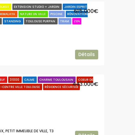
 OUEST
EXTENSION STUDIO + JARDIN
JARDIN ESPRIT
615.000€
'HIMALAYA
NATURE EN VILLE
PISCINE
RÉNOVATION
E
STANDING
TOULOUSE PURPAN
TRAM
ZEN
Détails
EUF
31000
CALME
CHARME TOULOUSAIN
COEUR DE
443.000€
R-CENTRE VILLE TOULOUSE
RÉSIDENCE SÉCURISÉE
, PETIT IMMEUBLE DE VILLE, T3