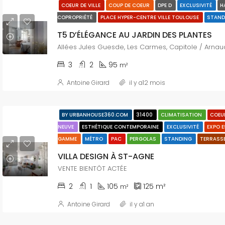
COEUR DE VILLE
COUP DE COEUR
DPE D
EXCLUSIVITÉ
H
COPROPRIÉTÉ
PLACE HYPER-CENTRE VILLE TOULOUSE
STAN
T5 D’ÉLÉGANCE AU JARDIN DES PLANTES
3
2
95
m²
Antoine Girard
il y a12 mois
BY URBANHOUSE360.COM
31400
CLIMATISATION
COEUR
NEUVE
ESTHÉTIQUE CONTEMPORAINE
EXCLUSIVITÉ
EXPO 
GAMME
MÉTRO
PAC
PERGOLAS
STANDING
TERRASS
VILLA DESIGN À ST-AGNE
VENTE BIENTÔT ACTÉE
2
1
105
125
m²
m²
Antoine Girard
il y a1 an