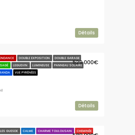
Détails
PENDANCE
DOUBLE EXPOSITION
DOUBLE GARAGE
529.000€
YSAGÉ
LEGUEVIN
LUMINEUSE
PANNEAU SOLAIRE
RANDA
VUE PYRÉNÉES
il
Détails
ULES GUESDE
CALME
CHARME TOULOUSAIN
CHEMINÉE