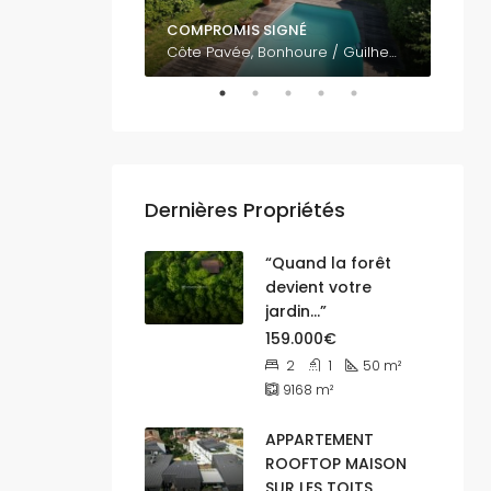
COMPROMIS SIGNÉ
795.
Vue panoramique sur Toulouse EST 31500
Côte Pavée, Bonhoure / Guilheméry / Château de l'Hers / Limayrac / Côte Pavée, Toulouse, Haute-Garonne, Occitanie, France métropolitaine, 31400, France
Dernières Propriétés
“Quand la forêt
devient votre
jardin…”
159.000€
2
1
50
m²
9168
m²
APPARTEMENT
ROOFTOP MAISON
SUR LES TOITS