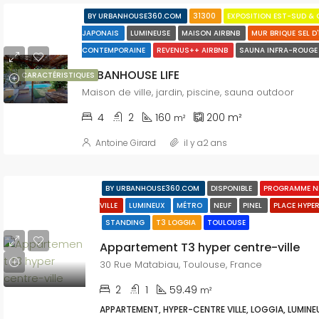
BY URBANHOUSE360.COM
31300
EXPOSITION EST-SUD &
JAPONAIS
LUMINEUSE
MAISON AIRBNB
MUR BRIQUE SEL D
CONTEMPORAINE
REVENUS++ AIRBNB
SAUNA INFRA-ROUG
URBANHOUSE LIFE
CARACTÉRISTIQUES
Maison de ville, jardin, piscine, sauna outdoor
4
2
160
200
m²
m²
Antoine Girard
il y a2 ans
BY URBANHOUSE360.COM
DISPONIBLE
PROGRAMME N
VILLE
LUMINEUX
MÉTRO
NEUF
PINEL
PLACE HYPE
STANDING
T3 LOGGIA
TOULOUSE
Appartement T3 hyper centre-ville
30 Rue Matabiau, Toulouse, France
2
1
59.49
m²
APPARTEMENT, HYPER-CENTRE VILLE, LOGGIA, LUMINEUX