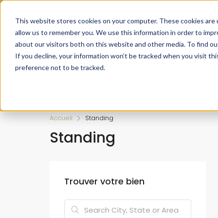
Faire de votre bien, l'actif le plus précieux de votre patrimo
This website stores cookies on your computer. These cookies are u
allow us to remember you. We use this information in order to imp
about our visitors both on this website and other media. To find ou
If you decline, your information won’t be tracked when you visit th
preference not to be tracked.
Accueil
L’approche 360°
Estimer un Bie
Accueil
Standing
Standing
Trouver votre bien