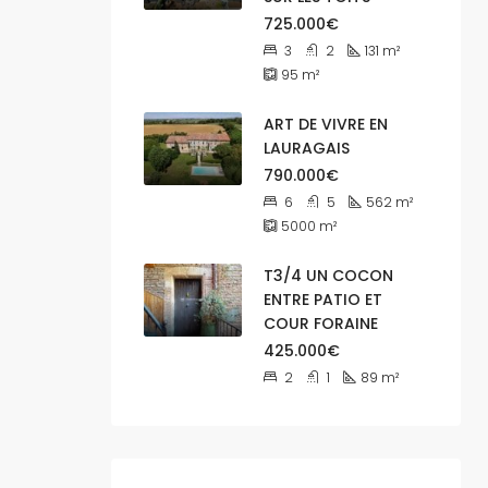
725.000€
3
2
131
m²
95
m²
ART DE VIVRE EN
LAURAGAIS
790.000€
6
5
562
m²
5000
m²
T3/4 UN COCON
ENTRE PATIO ET
COUR FORAINE
425.000€
2
1
89
m²