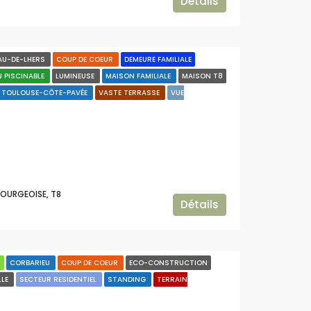
Détails
AU-DE-LHERS
COUP DE COEUR
DEMEURE FAMILIALE
N PISCINABLE
LUMINEUSE
MAISON FAMILIALE
MAISON T8
TOULOUSE-CÔTE-PAVÉE
VASTE TERRASSE
VUE
BOURGEOISE, T8
Détails
N
CORBARIEU
COUP DE COEUR
ECO-CONSTRUCTION
LLE
SECTEUR RESIDENTIEL
STANDING
TERRAIN