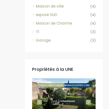
Maison de ville
(4)
exposé SUD
(4)
Maison de Charme
(4)
T1
(3)
Garage
(3)
Propriétés à la UNE
VENTE SUSPENDUE
CARACTÉRISTIQUES
BY URBANHOUSE360.COM
CARA