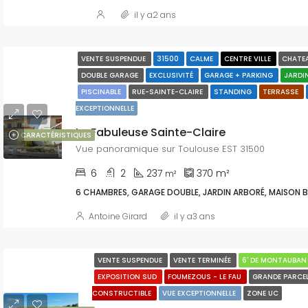
il y a2 ans
VENTE SUSPENDUE
31500
CALME
CENTRE VILLE
CHATE
DOUBLE GARAGE
EXCLUSIVITÉ
GARAGE + PARKING
JARDI
PISCINABLE
RUE-SAINTE-CLAIRE
STANDING
TERRASSE
EXCEPTIONNELLE
La Fabuleuse Sainte-Claire
CARACTÉRISTIQUES
Vue panoramique sur Toulouse EST 31500
6
2
237
370
m²
m²
6 CHAMBRES, GARAGE DOUBLE, JARDIN ARBORÉ, MAISON 
Antoine Girard
il y a3 ans
VENTE SUSPENDUE
VENTE TERMINÉE
6' DE MONTAUBA
EXPOSITION SUD
FOUMEZOUS - LE FAU
GRANDE PARCE
CONSTRUCTIBLE
VUE EXCEPTIONNELLE
ZONE UC