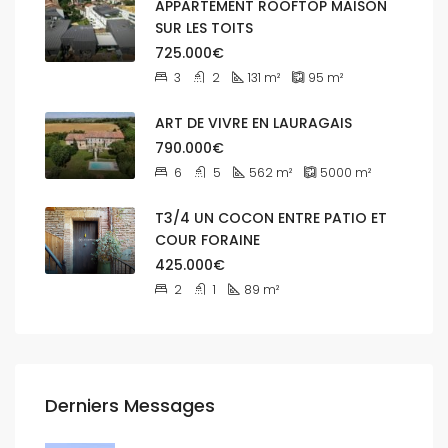
APPARTEMENT ROOFTOP MAISON
SUR LES TOITS
725.000€
3
2
131
m²
95
m²
ART DE VIVRE EN LAURAGAIS
790.000€
6
5
562
m²
5000
m²
T3/4 UN COCON ENTRE PATIO ET
COUR FORAINE
425.000€
2
1
89
m²
Derniers Messages