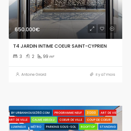
650.000€
T4 JARDIN INTIME COEUR SAINT-CYPRIEN
3
2
99
m²
Antoine Girard
il y a7 mois
BY URBANHOUSE360.COM
PROGRAMME NEUF
31300
ART DE VIE
ART DE VILLE
CALME ABSOLU
COEUR DE VILLE
COUP DE COEUR
LUMINEUX
MÉTRO
PARKING SOUS-SOL
ROOFTOP
STANDING