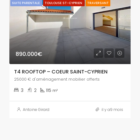
SUITE PARENTALE
TOULOUSE ST-CYPRIEN
TRAVERSANT
890.000€
T4 ROOFTOP – COEUR SAINT-CYPRIEN
25000 € d'aménagement mobilier offerts
3
2
115
m²
Antoine Girard
il y a9 mois