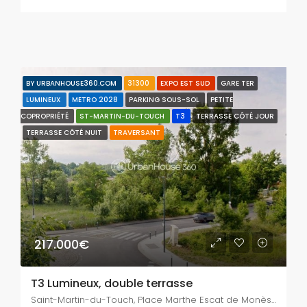
BY URBANHOUSE360.COM
31300
EXPO EST SUD
GARE TER
LUMINEUX
METRO 2028
PARKING SOUS-SOL
PETITE
COPROPRIÉTÉ
ST-MARTIN-DU-TOUCH
T3
TERRASSE CÔTÉ JOUR
TERRASSE CÔTÉ NUIT
TRAVERSANT
217.000€
T3 Lumineux, double terrasse
Saint-Martin-du-Touch, Place Marthe Escat de Monès, Chabanassy, Fleurance, Arènes Romaines / Ancely / Saint-Martin du Touch / Purpan, Toulouse, Haute-Garonne, Occitanie, France métropolitaine, 31300, France