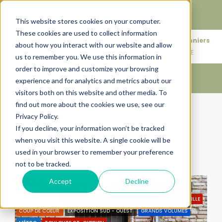
Faire de votre bien, l'actif le plus précieux de votre
patrimoine.
This website stores cookies on your computer.
These cookies are used to collect information
+33683110097
76 rue des Amidonniers
about how you interact with our website and allow
contact@urbanhouse360.com
31000 TOULOUSE
us to remember you. We use this information in
order to improve and customize your browsing
experience and for analytics and metrics about our
visitors both on this website and other media. To
find out more about the cookies we use, see our
Accueil
31300
Privacy Policy.
31300
If you decline, your information won’t be tracked
when you visit this website. A single cookie will be
Trier par:
Ordre par défaut
used in your browser to remember your preference
not to be tracked.
33 Propriétés
Accept
Decline
BY URBANHOUSE360.COM
31300
BRIQUES FORAINES & GALETS
CALME ABSOLU
CHARME TOULOUSAIN
CHEMINÉE
COEUR DE VILLE
COUP DE COEUR
EXPOSITION SUD - OUEST
GRANDS VOLUMES