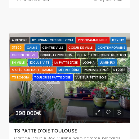
A VENDRE
BY URBANHOUSE360.COM
PROGRAMME NEUF
RT2012
31300
CALME
CENTRE VILLE
COEUR DE VILLE
CONTEMPORAINE
CUISINE NEUVE
DOUBLE EXPOSITION
DPE A
ECO-CONSTRUCTION
EN VILLE
EXCLUSIVITÉ
LA PATTE D'OIE
LOGGIA
LUMINEUX
MATÉRIAUX HAUT-GAMME
MÉTRO 100M
PARKING FERMÉ
RT2012
T3 LOGGIA
TOULOUSE PATTE D’OIE
VUE SUR PETIT BOIS
398.000€
T3 PATTE D’OIE TOULOUSE
Garage Double Box, Cuisine haut-gamme, placards sur mesure