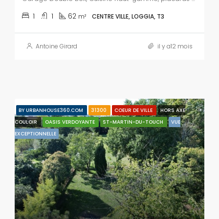
1
1
62
m²
CENTRE VILLE, LOGGIA, T3
Antoine Girard
il y a12 mois
BY URBANHOUSE360.COM
31300
COEUR DE VILLE
HORS AXE
COULOIR
OASIS VERDOYANTE
ST-MARTIN-DU-TOUCH
VUE
EXCEPTIONNELLE