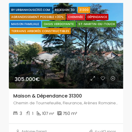
BY URBANHOUSE360.COM
REDESIGN 3D
31300
AGRANDISSEMENT POSSIBLE +30%
CHEMINÉE
DÉPENDANCE
MAISON FAMILIALE
OASIS VERDOYANTE
ST-MARTIN-DU-TOUCH
TERRAINS ARBORÉS CONSTRUCTIBLES
305.000€
Maison & Dépendance 31300
Chemin de Tournefeuille, Fleurance, Arènes Romaines - Saint-Martin-du-Touch, Toulouse Ouest, Toulouse, Haute-Garonne, Occitanie, France métropolitaine, 31300, France
3
1
107
750
m²
m²
Antoine Girard
il y a12 mois