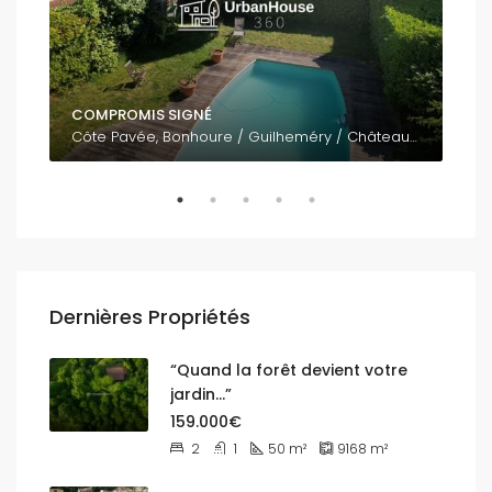
COMPROMIS SIGNÉ
795
Côte Pavée, Bonhoure / Guilheméry / Château de l'Hers / Limayrac / Côte Pavée, Toulouse, Haute-Garonne, Occitanie, France métropolitaine, 31400, France
Dernières Propriétés
“Quand la forêt devient votre
jardin…”
159.000€
2
1
50
m²
9168
m²