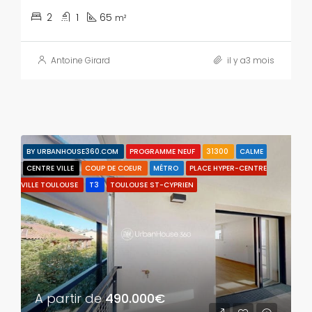
2
1
65
m²
Antoine Girard
il y a3 mois
BY URBANHOUSE360.COM
PROGRAMME NEUF
31300
CALME
CENTRE VILLE
COUP DE COEUR
MÉTRO
PLACE HYPER-CENTRE
VILLE TOULOUSE
T3
TOULOUSE ST-CYPRIEN
A partir de
490.000€