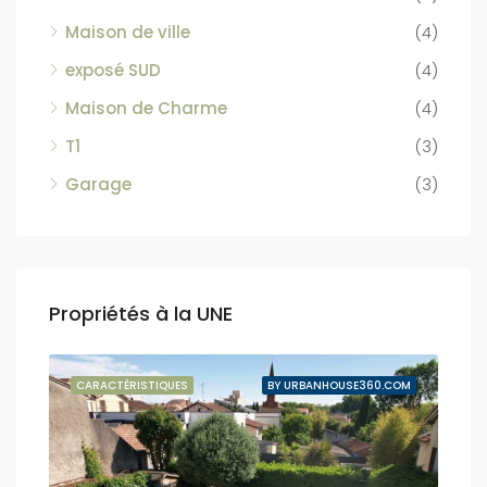
Maison de ville
(4)
exposé SUD
(4)
Maison de Charme
(4)
T1
(3)
Garage
(3)
Propriétés à la UNE
NDUE
CARACTÉRISTIQUES
BY URBANHOUSE360.COM
CAR