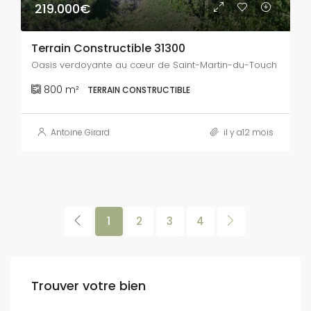
219.000€
Terrain Constructible 31300
Oasis verdoyante au cœur de Saint-Martin-du-Touch
800
m²
TERRAIN CONSTRUCTIBLE
Antoine Girard
il y a12 mois
1
2
3
4
Trouver votre bien