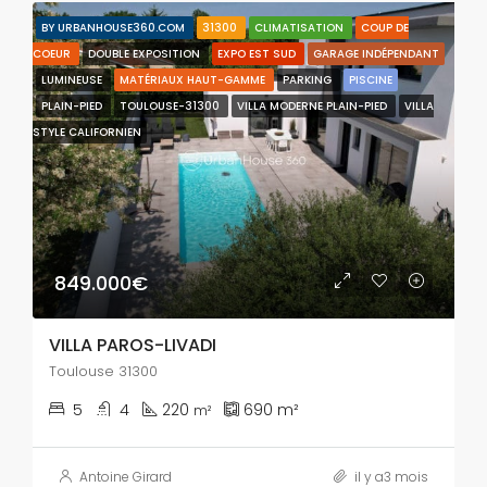
BY URBANHOUSE360.COM
31300
CLIMATISATION
COUP DE
COEUR
DOUBLE EXPOSITION
EXPO EST SUD
GARAGE INDÉPENDANT
LUMINEUSE
MATÉRIAUX HAUT-GAMME
PARKING
PISCINE
PLAIN-PIED
TOULOUSE-31300
VILLA MODERNE PLAIN-PIED
VILLA
STYLE CALIFORNIEN
849.000€
VILLA PAROS-LIVADI
Toulouse 31300
5
4
220
690
m²
m²
Antoine Girard
il y a3 mois