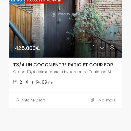
MÉTRO
TOULOUSE ST-CYPRIEN
425.000€
T3/4 UN COCON ENTRE PATIO ET COUR FORAINE
Grand T3/4 calme absolu hypercentre Toulouse St-Cyprien
2
1
89
m²
Antoine Girard
il y a1 mois