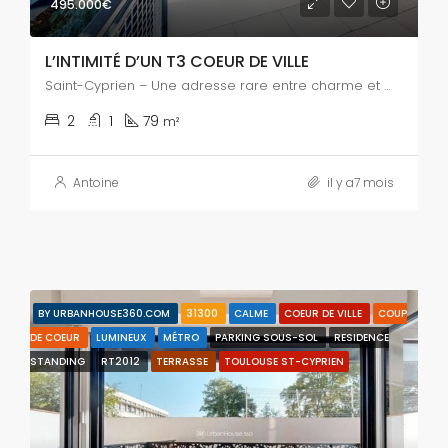
495.000€
L’INTIMITÉ D’UN T3 COEUR DE VILLE
Saint-Cyprien – Une adresse rare entre charme et modernité
2
1
79
m²
Antoine
il y a7 mois
BY URBANHOUSE360.COM
31300
CALME
COEUR DE VILLE
COUP
DE COEUR
LUMINEUX
MÉTRO
PARKING SOUS-SOL
RESIDENCE
STANDING
RT2012
TERRASSE
TOULOUSE ST-CYPRIEN