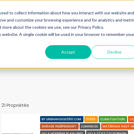
ine.
sed to collect information about how you interact with our website an
rove and customize your browsing experience and for analytics and metri
+33683110097
t more about the cookies we use, see our Privacy Policy.
contact@urbanhouse360.com
is website. A single cookie will be used in your browser to remember you
n en 3′
Projet 360°
Nos Biens
Nos infos
Urb
Accept
Decline
21 Propriétés
BY URBANHOUSE360.COM
31300
CLIMATISATION
CO
GARAGE INDÉPENDANT
LUMINEUSE
MATÉRIAUX HAUT-
VILLA MODERNE PLAIN-PIED
VILLA STYLE CALIFORNIEN