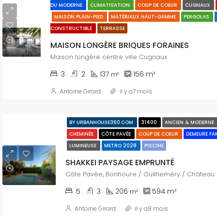
DU MODERNE
CLIMATISATION
COUP DE COEUR
CUGNAUX
MAISON PLAIN-PIED
MATÉRIAUX HAUT-GAMME
PERGOLAS
CONSTRUCTIBLE
TERRASSE
MAISON LONGÈRE BRIQUES FORAINES
Maison longère centre ville Cugnaux
3
2
137
156
m²
m²
Antoine Girard
il y a7 mois
BY URBANHOUSE360.COM
31400
ANCIEN & MODERNE
CHEMINÉE
CÔTE PAVÉE
COUP DE COEUR
DEMEURE FA
LUMINEUSE
METRO 2028
PISCINE
SHAKKEI PAYSAGE EMPRUNTÉ
5
3
206
594
m²
m²
Antoine Girard
il y a8 mois