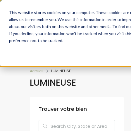
Faire de votre bien, l'actif le plus précieux de votre patrimo
This website stores cookies on your computer. These cookies are u
allow us to remember you. We use this information in order to imp
about our visitors both on this website and other media. To find ou
If you decline, your information won’t be tracked when you visit th
preference not to be tracked.
Accueil
L’approche 360°
Estimer un Bie
Accueil
LUMINEUSE
LUMINEUSE
Trouver votre bien