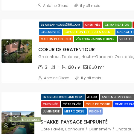
Antoine Girard
il y a11 mois
BY URBANHOUSE360.COM
CHEMINÉE
CLIMATISATION
EXCLUSIVITÉ
EXPOSITION EST-SUD & OUEST
GARAGE +
MAISON PLAIN-PIED
VÉRANDA JARDIN D'HIVER
VILLA T5
COEUR DE GRATENTOUR
3
1
120
850
m²
m²
Antoine Girard
il y a11 mois
BY URBANHOUSE360.COM
31400
ANCIEN & MODERNE
CHEMINÉE
CÔTE PAVÉE
COUP DE COEUR
DEMEURE FA
LUMINEUSE
METRO 2028
PISCINE
CARACTÉRISTIQUES
SHAKKEI PAYSAGE EMPRUNTÉ