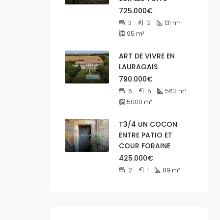
725.000€
3
2
131
m²
95
m²
ART DE VIVRE EN
LAURAGAIS
790.000€
6
5
562
m²
5000
m²
T3/4 UN COCON
ENTRE PATIO ET
COUR FORAINE
425.000€
2
1
89
m²