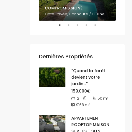
COMPROMIS SIGNÉ
795.
Vue panoramique sur Toulouse EST 31500
Côte Pavée, Bonhoure / Guilheméry / Château de l'Hers / Limayrac / Côte Pavée, Toulouse, Haute-Garonne, Occitanie, France métropolitaine, 31400, France
Dernières Propriétés
“Quand la forêt
devient votre
jardin…”
159.000€
2
1
50
m²
9168
m²
APPARTEMENT
ROOFTOP MAISON
SUR LES TOITS