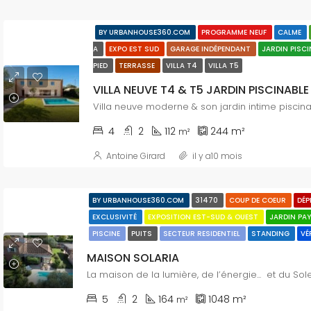
BY URBANHOUSE360.COM
PROGRAMME NEUF
CALME
A
EXPO EST SUD
GARAGE INDÉPENDANT
JARDIN PISC
PIED
TERRASSE
VILLA T4
VILLA T5
Villa neuve moderne & son jardin intime piscin
4
2
112
244
m²
m²
Antoine Girard
il y a10 mois
BY URBANHOUSE360.COM
31470
COUP DE COEUR
DÉ
EXCLUSIVITÉ
EXPOSITION EST-SUD & OUEST
JARDIN PA
PISCINE
PUITS
SECTEUR RESIDENTIEL
STANDING
VÉ
MAISON SOLARIA
La maison de la lumière, de l’énergie... et du Sole
5
2
164
1048
m²
m²