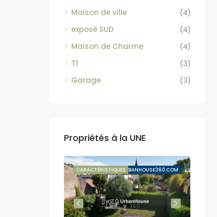
Maison de ville
(4)
exposé SUD
(4)
Maison de Charme
(4)
T1
(3)
Garage
(3)
Propriétés à la UNE
VENTE SUSPENDUE
CARACTÉRISTIQUES
BY URBANHOUSE360.COM
CARA