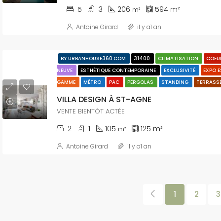
5
3
206
594
m²
m²
Antoine Girard
il y a1 an
BY URBANHOUSE360.COM
31400
CLIMATISATION
COEUR
NEUVE
ESTHÉTIQUE CONTEMPORAINE
EXCLUSIVITÉ
EXPO 
GAMME
MÉTRO
PAC
PERGOLAS
STANDING
TERRASS
VILLA DESIGN À ST-AGNE
VENTE BIENTÔT ACTÉE
2
1
105
125
m²
m²
Antoine Girard
il y a1 an
CTÉRISTIQUES
BY URBANHOUSE360.COM
CARACTÉRISTIQUES
BY URBANHOUSE360.COM
1
2
3