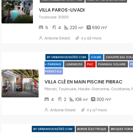
VILLA PAROS-LIVADI
Toulouse 31300
5
4
220
690
m²
m²
Antoine Girard
il y a3 mois
BY URBANHOUSE360.COM
CALME
CHAUFFE EAU SOL
+ PARKING
LUMINEUSE
PAC
PANNEAU SOLAIRE
P
PARENTALE
VILLA CLÉ EN MAIN PISCINE PIBRAC
4
2
108
300
m²
m²
Antoine Girard
il y a7 mois
BY URBANHOUSE360.COM
BORNE ÉLECTRIQUE
BRIQUES FORA