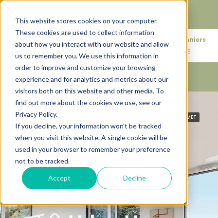
Faire de votre bien, l'actif le plus précieux de votre
patrimoine.
This website stores cookies on your computer.
These cookies are used to collect information
+33683110097
76 rue des Amidonniers
about how you interact with our website and allow
contact@urbanhouse360.com
31000 TOULOUSE
us to remember you. We use this information in
order to improve and customize your browsing
experience and for analytics and metrics about our
visitors both on this website and other media. To
find out more about the cookies we use, see our
CARACTÉRISTIQUES
BY URBANHOUSE360.COM
+130M2
31500
Privacy Policy.
COEUR DE VILLE
COUP DE COEUR
DPE A
ÉCO-QUARTIER GUILLAUMET
If you decline, your information won’t be tracked
MÉTRO 100M
NF-HABITAT HQE
PERGOLAS
PISCINE SPA
when you visit this website. A single cookie will be
SÉJOUR CATHÉDRALE
T5 4 TERRASSES
used in your browser to remember your preference
not to be tracked.
Accept
Decline