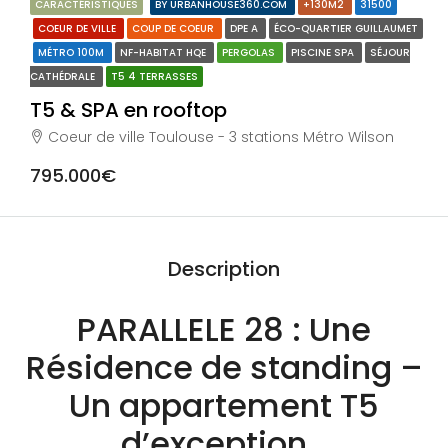
CARACTÉRISTIQUES
BY URBANHOUSE360.COM
+130M2
31500
COEUR DE VILLE
COUP DE COEUR
DPE A
ÉCO-QUARTIER GUILLAUMET
MÉTRO 100M
NF-HABITAT HQE
PERGOLAS
PISCINE SPA
SÉJOUR
CATHÉDRALE
T5 4 TERRASSES
T5 & SPA en rooftop
Coeur de ville Toulouse - 3 stations Métro Wilson
795.000€
Description
PARALLELE 28 : Une
Résidence de standing –
Un appartement T5
d’exception…