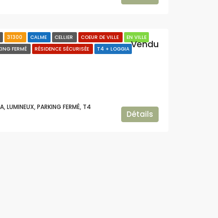
E
31300
CALME
CELLIER
COEUR DE VILLE
EN VILLE
Vendu
KING FERMÉ
RÉSIDENCE SÉCURISÉE
T4 + LOGGIA
A, LUMINEUX, PARKING FERMÉ, T4
Détails