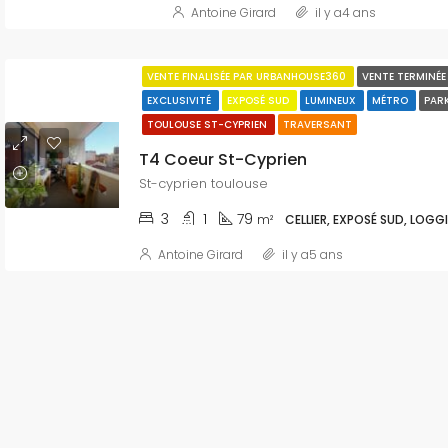
Antoine Girard
il y a4 ans
VENTE FINALISÉE PAR URBANHOUSE360
VENTE TERMINÉ
EXCLUSIVITÉ
EXPOSÉ SUD
LUMINEUX
MÉTRO
PAR
TOULOUSE ST-CYPRIEN
TRAVERSANT
T4 Coeur St-Cyprien
St-cyprien toulouse
3
1
79
m²
CELLIER, EXPOSÉ SUD, LOGGI
Antoine Girard
il y a5 ans