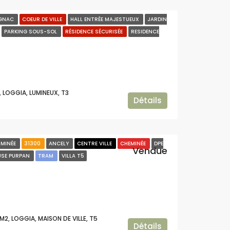
GNAC
COEUR DE VILLE
HALL ENTRÉE MAJESTUEUX
JARDIN
PARKING SOUS-SOL
RÉSIDENCE SÉCURISÉE
RESIDENCE
e
, LOGGIA, LUMINEUX, T3
Détails
RMINÉE
31300
ANCELY
CENTRE VILLE
CHEMINÉE
DPE
Vendue
USE PURPAN
TRAM
VILLA T5
M2, LOGGIA, MAISON DE VILLE, T5
Détails