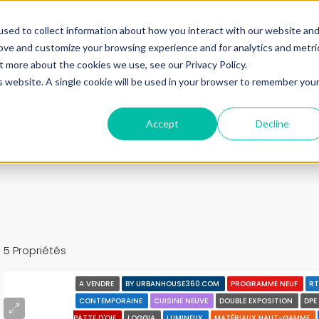
ine.
sed to collect information about how you interact with our website an
rove and customize your browsing experience and for analytics and metri
+33683110097
t more about the cookies we use, see our Privacy Policy.
contact@urbanhouse360.com
is website. A single cookie will be used in your browser to remember you
n en 3′
Projet 360°
Nos Biens
Nos infos
Urb
Accept
Decline
5 Propriétés
A VENDRE
BY URBANHOUSE360.COM
PROGRAMME NEUF
RT
CONTEMPORAINE
CUISINE NEUVE
DOUBLE EXPOSITION
DPE
PATTE D'OIE
LOGGIA
LUMINEUX
MATÉRIAUX HAUT-GAMME