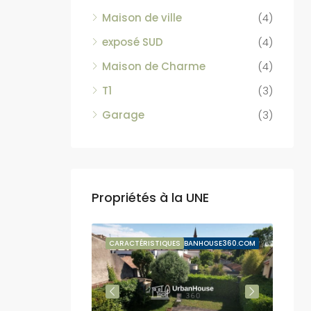
Maison de ville
(4)
exposé SUD
(4)
Maison de Charme
(4)
T1
(3)
Garage
(3)
Propriétés à la UNE
VENTE SUSPENDUE
CARACTÉRISTIQUES
BY URBANHOUSE360.COM
CARA