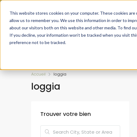
Faire de votre bien, l'actif le plus précieux de votre patrimo
This website stores cookies on your computer. These cookies are u
allow us to remember you. We use this information in order to imp
about our visitors both on this website and other media. To find ou
If you decline, your information won’t be tracked when you visit th
preference not to be tracked.
Accueil
L’approche 360°
Estimer un Bie
Accueil
loggia
loggia
Trouver votre bien