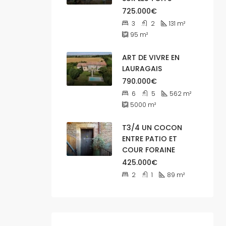
725.000€
3
2
131
m²
95
m²
ART DE VIVRE EN
LAURAGAIS
790.000€
6
5
562
m²
5000
m²
T3/4 UN COCON
ENTRE PATIO ET
COUR FORAINE
425.000€
2
1
89
m²