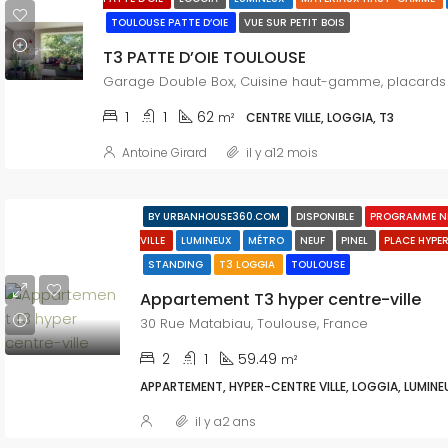
TOULOUSE PATTE D’OIE
VUE SUR PETIT BOIS
T3 PATTE D’OIE TOULOUSE
1
1
62
m²
CENTRE VILLE, LOGGIA, T3
Antoine Girard
il y a12 mois
BY URBANHOUSE360.COM
DISPONIBLE
PROGRAMME N
VILLE
LUMINEUX
MÉTRO
NEUF
PINEL
PLACE HYPE
STANDING
T3 LOGGIA
TOULOUSE
Appartement T3 hyper centre-ville
30 Rue Matabiau, Toulouse, France
2
1
59.49
m²
APPARTEMENT, HYPER-CENTRE VILLE, LOGGIA, LUMINEUX
il y a2 ans