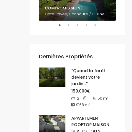
COMPROMIS SIGNÉ
795.
Vue panoramique sur Toulouse EST 31500
Côte Pavée, Bonhoure / Guilheméry / Château de l'Hers / Limayrac / Côte Pavée, Toulouse, Haute-Garonne, Occitanie, France métropolitaine, 31400, France
Dernières Propriétés
“Quand la forêt
devient votre
jardin…”
159.000€
2
1
50
m²
9168
m²
APPARTEMENT
ROOFTOP MAISON
SUR LES TOITS