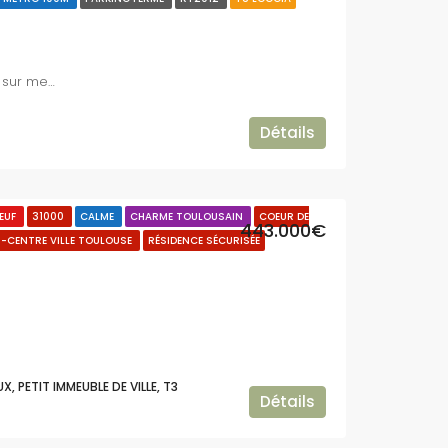
Garage Double Box, Cuisine haut-gamme, placards sur mesure
Détails
EUF
31000
CALME
CHARME TOULOUSAIN
COEUR DE
443.000€
R-CENTRE VILLE TOULOUSE
RÉSIDENCE SÉCURISÉE
, PETIT IMMEUBLE DE VILLE, T3
Détails