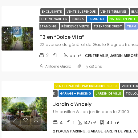
EXCLUSIVITÉ
VENTE SUSPENDUE
VENTE TERMINÉE
BLA
PETIT VERSAILLES
LOGGIA
LUMINEUX
NATURE EN VILLE
STANDING
RÉSIDENCE VERTE
T3 EXPOSÉ OUEST
TRAM
T3 en “Dolce Vita”
22 avenue du général de Gaulle Blagnac franc
2
1
55
m²
CENTRE VILLE, JARDIN ARBORÉ
Antoine Girard
il y a3 ans
VENTE FINALISÉE PAR URBANHOUSE360
VENTE TE
D
GARAGE + PARKING
JARDIN DE VILLE
TOULO
Jardin d’Ancely
Un pavillon & son jardin dans le 31300
4
1
142
140
m²
m²
2 PLACES PARKING, GARAGE, JARDIN DE VILLE 70