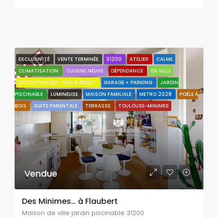
EXCLUSIVITÉ
VENTE TERMINÉE
31200
ATELIER
CALME
CLIMATISATION
CUISINE NEUVE
DÉPENDANCE
EN VILLE
EXPOSITION EST-SUD & OUEST
GARAGE + PARKING
JARDIN
PISCINABLE
LUMINEUSE
MAISON FAMILIALE
METRO 2028
POËLE À
BOIS
SUITE PARENTALE
TERRASSE
TOULOUSE-MINIMES
Vendue
Des Minimes… à Flaubert
Maison de ville jardin piscinable 31200