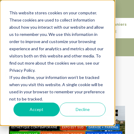
Faire de votre bien, l'actif le plus précieux de votre
patrimoine.
This website stores cookies on your computer.
These cookies are used to collect information
+33683110097
76 rue des Amidonniers
about how you interact with our website and allow
contact@urbanhouse360.com
31000 TOULOUSE
us to remember you. We use this information in
order to improve and customize your browsing
experience and for analytics and metrics about our
visitors both on this website and other media. To
find out more about the cookies we use, see our
Accueil
Poële à bois
Privacy Policy.
Poële à bois
If you decline, your information won’t be tracked
when you visit this website. A single cookie will be
Trier par:
Ordre par défaut
used in your browser to remember your preference
not to be tracked.
3 Propriétés
Accept
Decline
BY URBANHOUSE360.COM
31460
CALME
CARAMAN
CENTRE
VILLE
CLIMATISATION
COUP DE COEUR
ÉCRIN LUMINEUX
ESTHÉTIQUE CONTEMPORAINE
EXPO EST SUD
GARAGE + PARKING