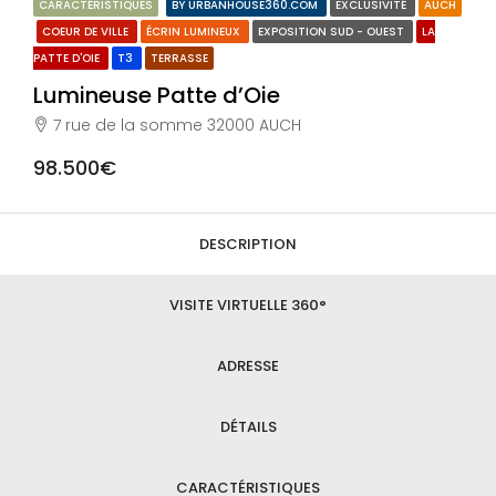
CARACTÉRISTIQUES
BY URBANHOUSE360.COM
EXCLUSIVITÉ
AUCH
COEUR DE VILLE
ÉCRIN LUMINEUX
EXPOSITION SUD - OUEST
LA
PATTE D'OIE
T3
TERRASSE
Lumineuse Patte d’Oie
7 rue de la somme 32000 AUCH
98.500€
DESCRIPTION
VISITE VIRTUELLE 360°
ADRESSE
DÉTAILS
CARACTÉRISTIQUES