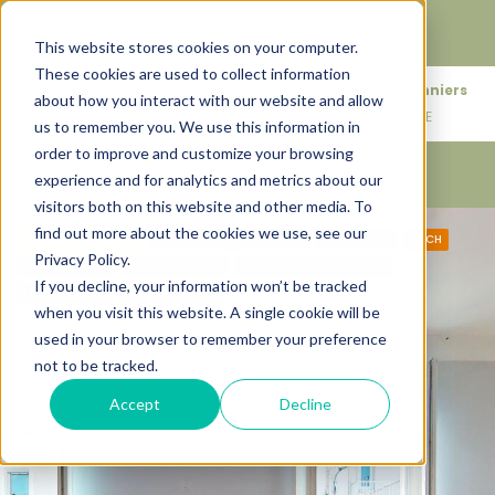
Faire de votre bien, l'actif le plus précieux de votre
patrimoine.
This website stores cookies on your computer.
These cookies are used to collect information
+33683110097
76 rue des Amidonniers
about how you interact with our website and allow
contact@urbanhouse360.com
31000 TOULOUSE
us to remember you. We use this information in
order to improve and customize your browsing
experience and for analytics and metrics about our
visitors both on this website and other media. To
find out more about the cookies we use, see our
CARACTÉRISTIQUES
BY URBANHOUSE360.COM
EXCLUSIVITÉ
AUCH
Privacy Policy.
COEUR DE VILLE
ÉCRIN LUMINEUX
EXPOSITION SUD - OUEST
If you decline, your information won’t be tracked
LA PATTE D'OIE
T3
TERRASSE
when you visit this website. A single cookie will be
used in your browser to remember your preference
not to be tracked.
Accept
Decline