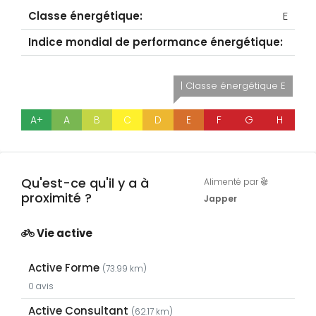
Classe énergétique:
E
Indice mondial de performance énergétique:
| Classe énergétique E
A+
A
B
C
D
E
F
G
H
Qu'est-ce qu'il y a à
Alimenté par
proximité ?
Japper
Vie active
Active Forme
(73.99 km)
0 avis
Active Consultant
(62.17 km)