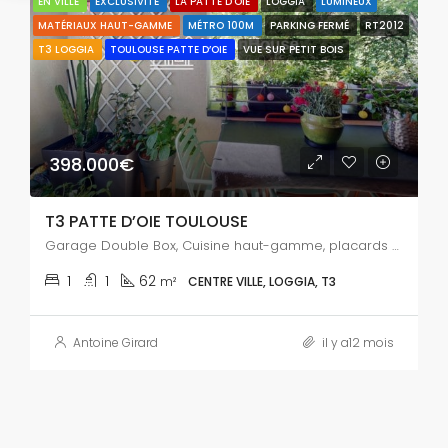
EN VILLE
EXCLUSIVITÉ
LA PATTE D'OIE
LOGGIA
LUMINEUX
MATÉRIAUX HAUT-GAMME
MÉTRO 100M
PARKING FERMÉ
RT2012
T3 LOGGIA
TOULOUSE PATTE D’OIE
VUE SUR PETIT BOIS
398.000€
T3 PATTE D’OIE TOULOUSE
Garage Double Box, Cuisine haut-gamme, placards sur mesure
1
1
62
m²
CENTRE VILLE, LOGGIA, T3
Antoine Girard
il y a12 mois