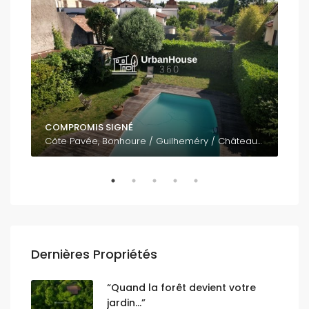
COMPROMIS SIGNÉ
795
Côte Pavée, Bonhoure / Guilheméry / Château de l'Hers / Limayrac / Côte Pavée, Toulouse, Haute-Garonne, Occitanie, France métropolitaine, 31400, France
Dernières Propriétés
“Quand la forêt devient votre
jardin…”