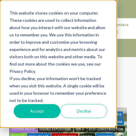
Faire de votre bien, l'actif le plus précieux de votre
patrimoine.
This website stores cookies on your computer.
These cookies are used to collect information
+33683110097
76 rue des Amidonniers
about how you interact with our website and allow
contact@urbanhouse360.com
31000 TOULOUSE
us to remember you. We use this information in
order to improve and customize your browsing
experience and for analytics and metrics about our
visitors both on this website and other media. To
find out more about the cookies we use, see our
Accueil
VUE sur petit BOIS
Privacy Policy.
VUE sur petit BOIS
If you decline, your information won’t be tracked
when you visit this website. A single cookie will be
Trier par:
Ordre par défaut
used in your browser to remember your preference
not to be tracked.
1 Propriété
Accept
Decline
A VENDRE
BY URBANHOUSE360.COM
PROGRAMME NEUF
RT2012
31300
CALME
CENTRE VILLE
COEUR DE VILLE
CONTEMPORAINE
CUISINE NEUVE
DOUBLE EXPOSITION
DPE A
ECO-CONSTRUCTION