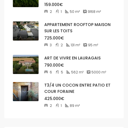
159.000€
2
1
50
m²
9168
m²
APPARTEMENT ROOFTOP MAISON
SUR LES TOITS
725.000€
3
2
131
m²
95
m²
ART DE VIVRE EN LAURAGAIS
790.000€
6
5
562
m²
5000
m²
T3/4 UN COCON ENTRE PATIO ET
COUR FORAINE
425.000€
2
1
89
m²