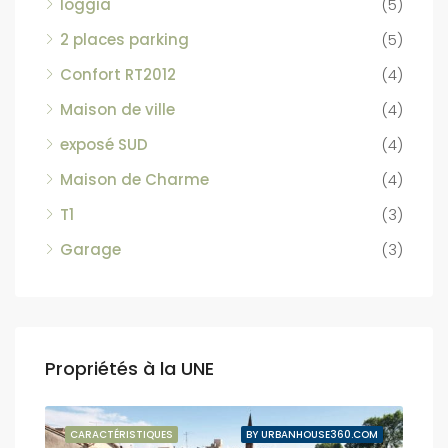
loggia
(5)
2 places parking
(5)
Confort RT2012
(4)
Maison de ville
(4)
exposé SUD
(4)
Maison de Charme
(4)
T1
(3)
Garage
(3)
Propriétés à la UNE
NDUE
CARACTÉRISTIQUES
BY URBANHOUSE360.COM
CAR