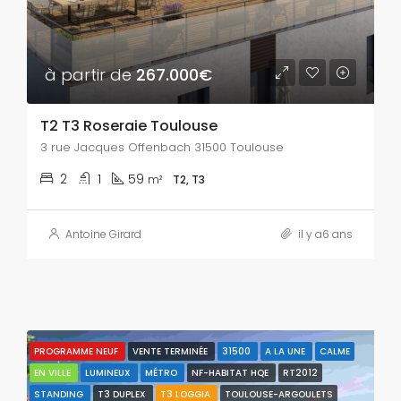
à partir de
267.000€
T2 T3 Roseraie Toulouse
3 rue Jacques Offenbach 31500 Toulouse
2
1
59
m²
T2, T3
Antoine Girard
il y a6 ans
PROGRAMME NEUF
VENTE TERMINÉE
31500
A LA UNE
CALME
EN VILLE
LUMINEUX
MÉTRO
NF-HABITAT HQE
RT2012
STANDING
T3 DUPLEX
T3 LOGGIA
TOULOUSE-ARGOULETS