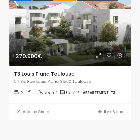
270.900€
T3 Louis Plana Toulouse
24 Bis Rue Louis Plana 31500 Toulouse
2
1
59
65
m²
m²
APPARTEMENT, T3
Antoine Girard
il y a6 ans