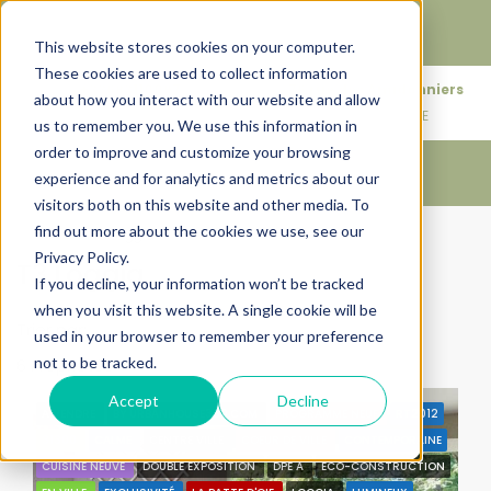
Faire de votre bien, l'actif le plus précieux de votre
patrimoine.
This website stores cookies on your computer.
These cookies are used to collect information
+33683110097
76 rue des Amidonniers
about how you interact with our website and allow
contact@urbanhouse360.com
31000 TOULOUSE
us to remember you. We use this information in
order to improve and customize your browsing
experience and for analytics and metrics about our
visitors both on this website and other media. To
find out more about the cookies we use, see our
Accueil
T3 Loggia
Privacy Policy.
T3 Loggia
If you decline, your information won’t be tracked
when you visit this website. A single cookie will be
Trier par:
Ordre par défaut
used in your browser to remember your preference
not to be tracked.
6 Propriétés
Accept
Decline
A VENDRE
BY URBANHOUSE360.COM
PROGRAMME NEUF
RT2012
31300
CALME
CENTRE VILLE
COEUR DE VILLE
CONTEMPORAINE
CUISINE NEUVE
DOUBLE EXPOSITION
DPE A
ECO-CONSTRUCTION