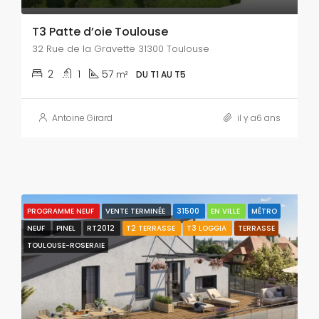
T3 Patte d’oie Toulouse
32 Rue de la Gravette 31300 Toulouse
2
1
57
m²
DU T1 AU T5
Antoine Girard
il y a6 ans
PROGRAMME NEUF
VENTE TERMINÉE
31500
EN VILLE
MÉTRO
NEUF
PINEL
RT2012
T2 TERRASSE
T3 LOGGIA
TERRASSE
TOULOUSE-ROSERAIE