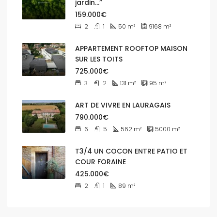
jardin…”
159.000€
2
1
50
m²
9168
m²
APPARTEMENT ROOFTOP MAISON
SUR LES TOITS
725.000€
3
2
131
m²
95
m²
ART DE VIVRE EN LAURAGAIS
790.000€
6
5
562
m²
5000
m²
T3/4 UN COCON ENTRE PATIO ET
COUR FORAINE
425.000€
2
1
89
m²