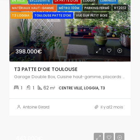
EN VILLE
EXCLUSIVITÉ
LA PATTE D'OIE
LOGGIA
LUMINEUX
MATÉRIAUX HAUT-GAMME
MÉTRO 100M
PARKING FERMÉ
RT2012
T3 LOGGIA
TOULOUSE PATTE D’OIE
VUE SUR PETIT BOIS
398.000€
T3 PATTE D’OIE TOULOUSE
Garage Double Box, Cuisine haut-gamme, placards sur mesure
1
1
62
m²
CENTRE VILLE, LOGGIA, T3
Antoine Girard
il y a12 mois
443.000€