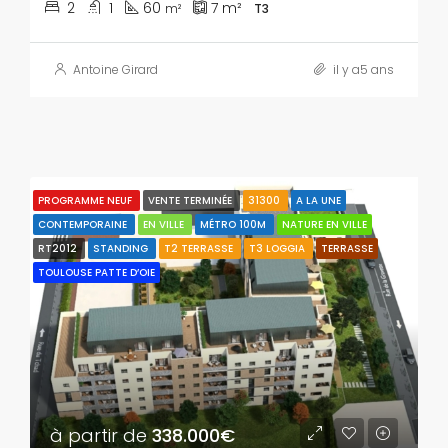
2
1
60
7
m²
m²
T3
Antoine Girard
il y a5 ans
PROGRAMME NEUF
VENTE TERMINÉE
31300
A LA UNE
CONTEMPORAINE
EN VILLE
MÉTRO 100M
NATURE EN VILLE
RT2012
STANDING
T2 TERRASSE
T3 LOGGIA
TERRASSE
TOULOUSE PATTE D’OIE
à partir de
338.000€