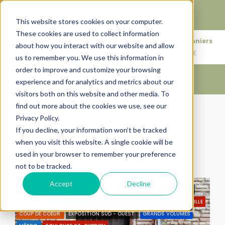
Faire de votre bien, l'actif le plus précieux de votre
patrimoine.
This website stores cookies on your computer.
These cookies are used to collect information
+33683110097
76 rue des Amidonniers
about how you interact with our website and allow
contact@urbanhouse360.com
31000 TOULOUSE
us to remember you. We use this information in
order to improve and customize your browsing
experience and for analytics and metrics about our
visitors both on this website and other media. To
find out more about the cookies we use, see our
Accueil
Briques foraines & Galets
Privacy Policy.
Briques foraines & Galets
If you decline, your information won’t be tracked
when you visit this website. A single cookie will be
Trier par:
Ordre par défaut
used in your browser to remember your preference
not to be tracked.
3 Propriétés
Accept
Decline
BY URBANHOUSE360.COM
31300
BRIQUES FORAINES & GALETS
CALME ABSOLU
CHARME TOULOUSAIN
CHEMINÉE
COEUR DE VILLE
COUP DE COEUR
EXPOSITION SUD - OUEST
GRANDS VOLUMES