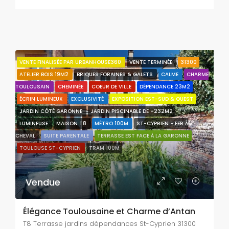
VENTE FINALISÉE PAR URBANHOUSE360
VENTE TERMINÉE
31300
ATELIER BOIS 19M2
BRIQUES FORAINES & GALETS
CALME
CHARME
TOULOUSAIN
CHEMINÉE
COEUR DE VILLE
DÉPENDANCE 23M2
ÉCRIN LUMINEUX
EXCLUSIVITÉ
EXPOSITION EST-SUD & OUEST
JARDIN CÔTÉ GARONNE
JARDIN PISCINABLE DE +232M2
LUMINEUSE
MAISON T8
MÉTRO 100M
ST-CYPRIEN - FER À
CHEVAL
SUITE PARENTALE
TERRASSE EST FACE À LA GARONNE
TOULOUSE ST-CYPRIEN
TRAM 100M
Vendue
Élégance Toulousaine et Charme d’Antan
T8 Terrasse jardins dépendances St-Cyprien 31300