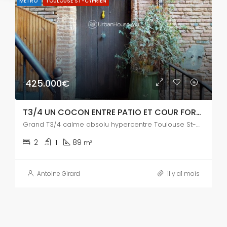
MÉTRO
TOULOUSE ST-CYPRIEN
425.000€
T3/4 UN COCON ENTRE PATIO ET COUR FORAINE
Grand T3/4 calme absolu hypercentre Toulouse St-Cyprien
2
1
89
m²
Antoine Girard
il y a1 mois