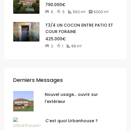
790.000€
6
5
562
m²
5000
m²
T3/4 UN COCON ENTRE PATIO ET
COUR FORAINE
425.000€
2
1
89
m²
Derniers Messages
Nouvel usage… ouvrir sur
l’extérieur
C’est quoi Urbanhouse ?