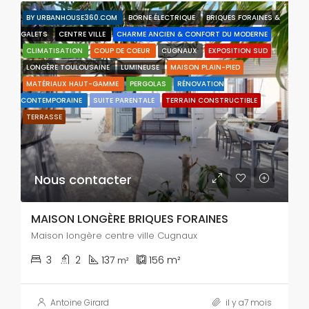
BY URBANHOUSE360.COM
BORNE ÉLECTRIQUE
BRIQUES FORAINES &
GALETS
CENTRE VILLE
CHARME ANCIEN & CONFORT DU MODERNE
CLIMATISATION
COUP DE COEUR
CUGNAUX
EXPOSITION SUD
LONGÈRE TOULOUSAINE
LUMINEUSE
MAISON PLAIN-PIED
MATÉRIAUX HAUT-GAMME
PERGOLAS
RÉNOVATION
CONTEMPORAINE
SUITE PARENTALE
TERRAIN CONSTRUCTIBLE
TERRASSE
Nous contacter
MAISON LONGÈRE BRIQUES FORAINES
Maison longère centre ville Cugnaux
3
2
137
156
m²
m²
Antoine Girard
il y a7 mois