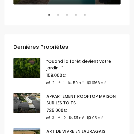
Dernières Propriétés
“Quand la forêt devient votre
jardin…”
159.000€
2
1
50
m²
9168
m²
APPARTEMENT ROOFTOP MAISON
SUR LES TOITS
725.000€
3
2
131
m²
95
m²
ART DE VIVRE EN LAURAGAIS