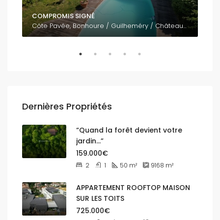
COMPROMIS SIGNÉ
795
Côte Pavée, Bonhoure / Guilheméry / Château de l'Hers / Limayrac / Côte Pavée, Toulouse, Haute-Garonne, Occitanie, France métropolitaine, 31400, France
Dernières Propriétés
“Quand la forêt devient votre
jardin…”
159.000€
2
1
50
m²
9168
m²
APPARTEMENT ROOFTOP MAISON
SUR LES TOITS
725.000€