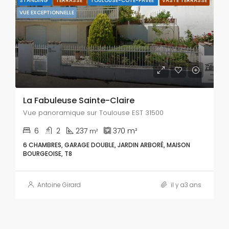
STANDING
TERRASSE
TOULOUSE-CÔTE-PAVÉE
VASTE TERRASSE
VUE EXCEPTIONNELLE
La Fabuleuse Sainte-Claire
Vue panoramique sur Toulouse EST 31500
6
2
237
370
m²
m²
6 CHAMBRES, GARAGE DOUBLE, JARDIN ARBORÉ, MAISON
BOURGEOISE, T8
Antoine Girard
il y a3 ans