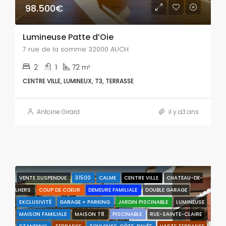
98.500€
Lumineuse Patte d’Oie
7 rue de la somme 32000 AUCH
2
1
72
m²
CENTRE VILLE, LUMINEUX, T3, TERRASSE
Antoine Girard
il y a3 ans
VENTE SUSPENDUE
31500
CALME
CENTRE VILLE
CHATEAU-DE-
CARACTÉRISTIQUES
LHERS
COUP DE COEUR
DEMEURE FAMILIALE
DOUBLE GARAGE
EXCLUSIVITÉ
GARAGE + PARKING
JARDIN PISCINABLE
LUMINEUSE
MAISON FAMILIALE
MAISON T8
PISCINABLE
RUE-SAINTE-CLAIRE