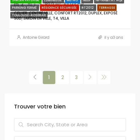
JARDIN PAYSAGÉ
LUMINEUSE
MÉTRO
NEUF
NF-HABITAT HQE
3
1
89.9
134
m²
m²
PARKING FERMÉ
RÉSIDENCE SÉCURISÉE
RT2012
TERRASSE
CELLIER, CENTRE VILLE, CONFORT RT2012, DUPLEX, EXPOSÉ
TOULOUSE-ROSERAIE
SUD, JARDIN EN VILLE, T4, VILLA
Antoine Girard
il y a3 ans
1
2
3
Trouver votre bien