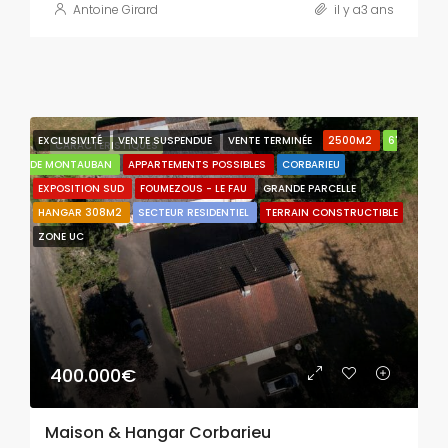
Antoine Girard
il y a3 ans
EXCLUSIVITÉ
VENTE SUSPENDUE
VENTE TERMINÉE
2500M2
6'
CARACTÉRISTIQUES
DE MONTAUBAN
APPARTEMENTS POSSIBLES
CORBARIEU
EXPOSITION SUD
FOUMEZOUS - LE FAU
GRANDE PARCELLE
HANGAR 308M2
SECTEUR RESIDENTIEL
TERRAIN CONSTRUCTIBLE
ZONE UC
400.000€
Maison & Hangar Corbarieu