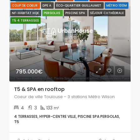
COUP DE COEUR
DPE A
ÉCO-QUARTIER GUILLAUMET
MÉTRO 100M
NF-HABITAT HQE
PERGOLAS
PISCINE SPA
SÉJOUR CATHÉDRALE
T5 4 TERRASSES
795.000€
T5 & SPA en rooftop
Coeur de ville Toulouse - 3 stations Métro Wilson
4
3
133
m²
4 TERRASSES, HYPER-CENTRE VILLE, PISCINE SPA PERGOLAS,
T5