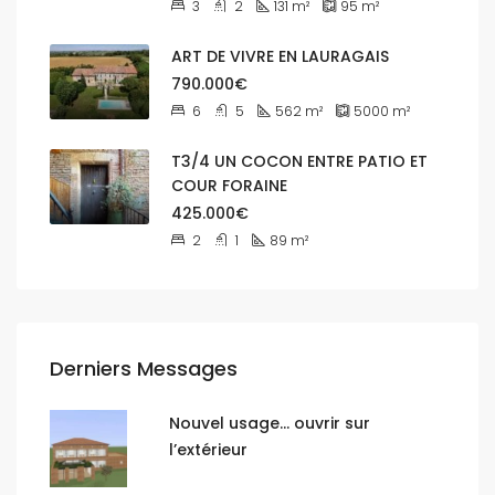
3
2
131
m²
95
m²
ART DE VIVRE EN LAURAGAIS
790.000€
6
5
562
m²
5000
m²
T3/4 UN COCON ENTRE PATIO ET
COUR FORAINE
425.000€
2
1
89
m²
Derniers Messages
Nouvel usage… ouvrir sur
l’extérieur