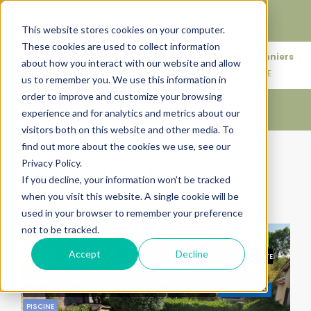
Faire de votre bien, l'actif le plus précieux de votre
patrimoine.
This website stores cookies on your computer.
These cookies are used to collect information
+33683110097
76 rue des Amidonniers
about how you interact with our website and allow
contact@urbanhouse360.com
31000 TOULOUSE
us to remember you. We use this information in
order to improve and customize your browsing
experience and for analytics and metrics about our
visitors both on this website and other media. To
find out more about the cookies we use, see our
Accueil
All Featured On Top
Privacy Policy.
All Featured On Top
If you decline, your information won’t be tracked
when you visit this website. A single cookie will be
Trier par:
Ordre par défaut
used in your browser to remember your preference
not to be tracked.
BY URBANHOUSE360.COM
31400
ANCIEN & MODERNE
CALME
CARACTÉRISTIQUES
Accept
Decline
ABSOLU
CENTRE VILLE
CHARME TOULOUSAIN
CHEMINÉE
CÔTE
PAVÉE
COUP DE COEUR
DEMEURE FAMILIALE
EXCLUSIVITÉ
GARAGE-PARKING
JARDIN-PISCINE
LUMINEUSE
METRO 2028
PISCINE