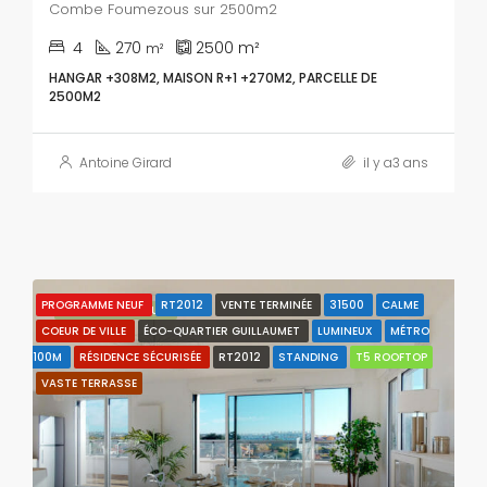
Combe Foumezous sur 2500m2
4
270
2500
m²
m²
HANGAR +308M2, MAISON R+1 +270M2, PARCELLE DE
2500M2
Antoine Girard
il y a3 ans
PROGRAMME NEUF
RT2012
VENTE TERMINÉE
31500
CALME
CARACTÉRISTIQUES
COEUR DE VILLE
ÉCO-QUARTIER GUILLAUMET
LUMINEUX
MÉTRO
100M
RÉSIDENCE SÉCURISÉE
RT2012
STANDING
T5 ROOFTOP
VASTE TERRASSE