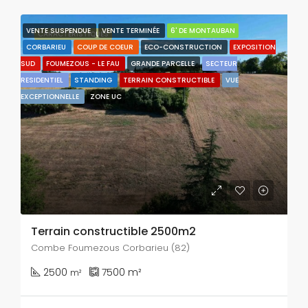
VENTE SUSPENDUE
VENTE TERMINÉE
6' DE MONTAUBAN
CARACTÉRISTIQUES
CORBARIEU
COUP DE COEUR
ECO-CONSTRUCTION
EXPOSITION
SUD
FOUMEZOUS - LE FAU
GRANDE PARCELLE
SECTEUR
RESIDENTIEL
STANDING
TERRAIN CONSTRUCTIBLE
VUE
EXCEPTIONNELLE
ZONE UC
Terrain constructible 2500m2
Combe Foumezous Corbarieu (82)
2500
7500
m²
m²