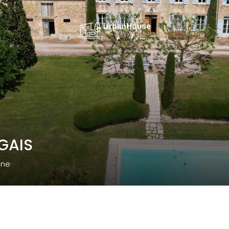
GAIS
nne