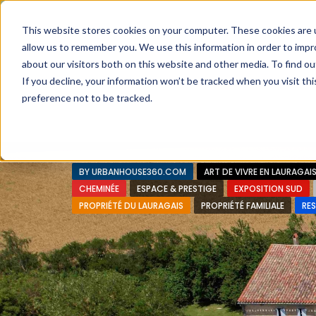
Faire de votre bien, l'actif le plus précieux de votre patrimo
This website stores cookies on your computer. These cookies are u
allow us to remember you. We use this information in order to imp
about our visitors both on this website and other media. To find ou
If you decline, your information won’t be tracked when you visit th
preference not to be tracked.
Accueil
L’approche 360°
Estimer un Bie
BY URBANHOUSE360.COM
ART DE VIVRE EN LAURAGAI
CHEMINÉE
ESPACE & PRESTIGE
EXPOSITION SUD
PROPRIÉTÉ DU LAURAGAIS
PROPRIÉTÉ FAMILIALE
RE