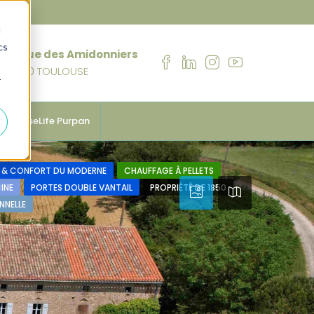
d
cs
76 rue des Amidonniers
31000 TOULOUSE
r
anhouseLife Purpan
 & CONFORT DU MODERNE
CHAUFFAGE À PELLETS
CINE
PORTES DOUBLE VANTAIL
PROPRIÉTÉ DE 1850
NNELLE