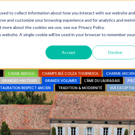
ine.
sed to collect information about how you interact with our website an
rove and customize your browsing experience and for analytics and metri
+33683110097
t more about the cookies we use, see our Privacy Policy.
contact@urbanhouse360.com
is website. A single cookie will be used in your browser to remember you
n en 3′
Projet 360°
Nos Biens
Nos infos
Urb
Accept
Decline
S
CALME ABSOLU
CHAMPS BLÉ COLZA TOURNESOL
CHARME ANCIEN
GRANDES HAUTEURS
GRANDS VOLUMES
L'ÂME DU LAURAGAIS
PIS
STAURATION RESPECT ANCIEN
TRADITION & MODERNITÉ
VUE EXCEPTIO