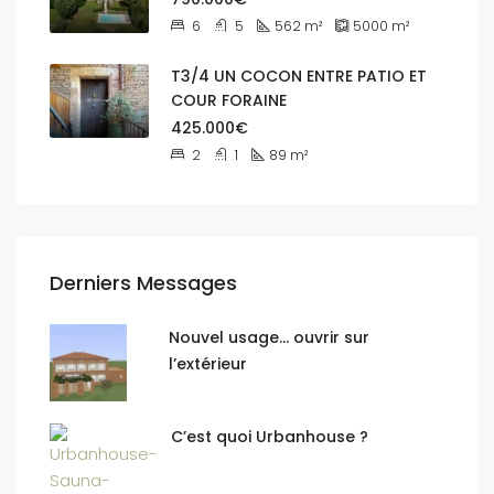
6
5
562
m²
5000
m²
T3/4 UN COCON ENTRE PATIO ET
COUR FORAINE
425.000€
2
1
89
m²
Derniers Messages
Nouvel usage… ouvrir sur
l’extérieur
C’est quoi Urbanhouse ?