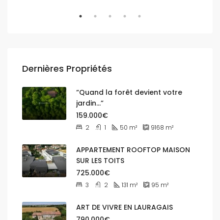
Dernières Propriétés
“Quand la forêt devient votre
jardin…”
159.000€
2
1
50
m²
9168
m²
APPARTEMENT ROOFTOP MAISON
SUR LES TOITS
725.000€
3
2
131
m²
95
m²
ART DE VIVRE EN LAURAGAIS
790.000€