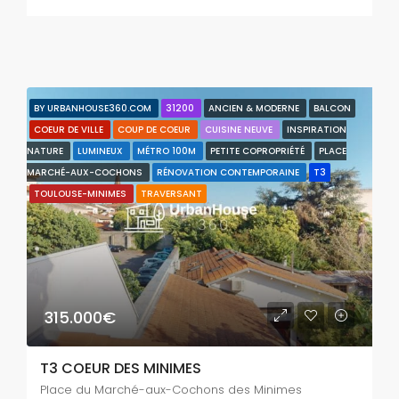
BY URBANHOUSE360.COM
31200
ANCIEN & MODERNE
BALCON
COEUR DE VILLE
COUP DE COEUR
CUISINE NEUVE
INSPIRATION
NATURE
LUMINEUX
MÉTRO 100M
PETITE COPROPRIÉTÉ
PLACE
MARCHÉ-AUX-COCHONS
RÉNOVATION CONTEMPORAINE
T3
TOULOUSE-MINIMES
TRAVERSANT
315.000€
T3 COEUR DES MINIMES
Place du Marché-aux-Cochons des Minimes