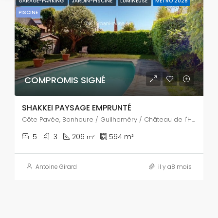
GARAGE-PARKING
JARDIN-PISCINE
LUMINEUSE
METRO 2028
PISCINE
COMPROMIS SIGNÉ
SHAKKEI PAYSAGE EMPRUNTÉ
Côte Pavée, Bonhoure / Guilheméry / Château de l'Hers / Limayrac / Côte Pavée, Toulouse, Haute-Garonne, Occitanie, France métropolitaine, 31400, France
5
3
206
594
m²
m²
Antoine Girard
il y a8 mois