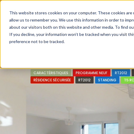
Faire de votre bien, l'actif le plus précieux de votre patrimo
This website stores cookies on your computer. These cookies are u
allow us to remember you. We use this information in order to imp
about our visitors both on this website and other media. To find ou
If you decline, your information won’t be tracked when you visit th
preference not to be tracked.
Accueil
L’approche 360°
Estimer un Bie
CARACTÉRISTIQUES
PROGRAMME NEUF
RT2012
RÉSIDENCE SÉCURISÉE
RT2012
STANDING
T5 R