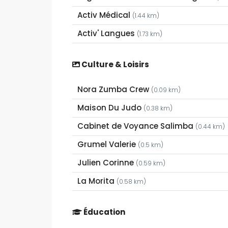
Activ Médical
(1.44 km)
Activ' Langues
(1.73 km)
Culture & Loisirs
Nora Zumba Crew
(0.09 km)
Maison Du Judo
(0.38 km)
Cabinet de Voyance Salimba
(0.44 km)
Grumel Valerie
(0.5 km)
Julien Corinne
(0.59 km)
La Morita
(0.58 km)
Éducation