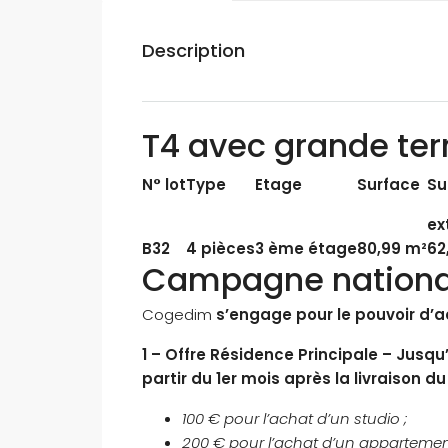
Description
T4 avec grande ter
N° lot
Type
Etage
Surface
Su
ex
B32
4 pièces
3 ème étage
80,99 m²
62
Campagne nationale
Cogedim
s’engage pour le pouvoir d’
1 – Offre Résidence Principale – Jus
partir du 1er mois après la livraison 
100 € pour l’achat d’un studio ;
200 € pour l’achat d’un appartement