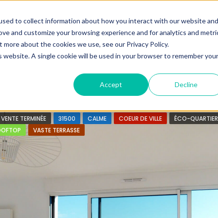
ine.
sed to collect information about how you interact with our website an
rove and customize your browsing experience and for analytics and metri
+33683110097
t more about the cookies we use, see our Privacy Policy.
contact@urbanhouse360.com
is website. A single cookie will be used in your browser to remember you
n en 3′
Projet 360°
Nos Biens
Nos infos
Urb
Accept
Decline
VENTE TERMINÉE
31500
CALME
COEUR DE VILLE
ÉCO-QUARTIER
OOFTOP
VASTE TERRASSE