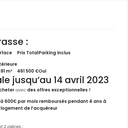
rasse :
rface
Prix Total
Parking inclus
térieure
,91 m²
461 500 €
Oui
 jusqu’au 14 avril 2023
acheter
avec
des offres exceptionnelles !
qu’à 600€ par mois remboursés pendant 4 ans à
du logement de l’acquéreur
 2 pièces ;