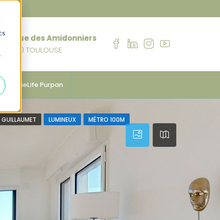
d
cs
76 rue des Amidonniers
31000 TOULOUSE
r
anhouseLife Purpan
 GUILLAUMET
LUMINEUX
MÉTRO 100M