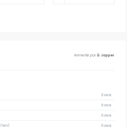
Alimenté par
Japper
CARACTÉRISTIQUES
VENTE SUSP
0 avis
0 avis
0 avis
87 km)
0 avis