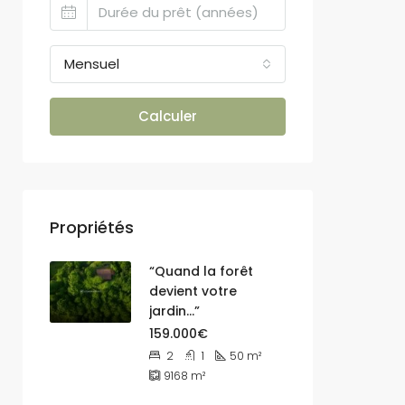
Mensuel
Calculer
Propriétés
“Quand la forêt
devient votre
jardin…”
159.000€
2
1
50
m²
9168
m²