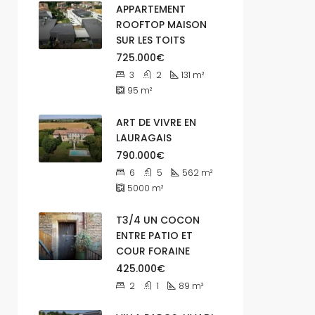
APPARTEMENT
ROOFTOP MAISON
SUR LES TOITS
725.000€
3
2
131
m²
95
m²
ART DE VIVRE EN
LAURAGAIS
790.000€
6
5
562
m²
5000
m²
T3/4 UN COCON
ENTRE PATIO ET
COUR FORAINE
425.000€
2
1
89
m²