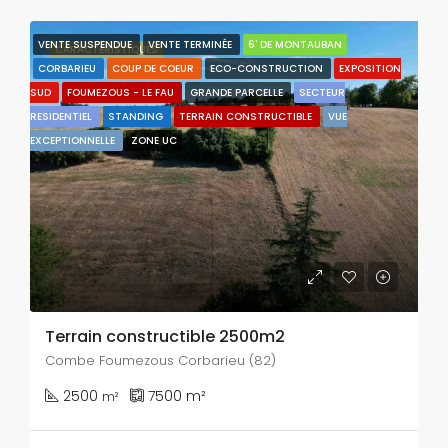
VENTE SUSPENDUE
VENTE TERMINÉE
6' DE MONTAUBAN
CARACTÉRISTIQUES
CORBARIEU
COUP DE COEUR
ECO-CONSTRUCTION
EXPOSITION
SUD
FOUMEZOUS - LE FAU
GRANDE PARCELLE
SECTEUR
RESIDENTIEL
STANDING
TERRAIN CONSTRUCTIBLE
VUE
EXCEPTIONNELLE
ZONE UC
Terrain constructible 2500m2
Combe Foumezous Corbarieu (82)
2500
7500
m²
m²