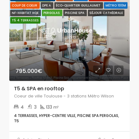
COUP DE COEUR
DPE A
ÉCO-QUARTIER GUILLAUMET
MÉTRO 100M
NF-HABITAT HQE
PERGOLAS
PISCINE SPA
SÉJOUR CATHÉDRALE
T5 4 TERRASSES
795.000€
T5 & SPA en rooftop
Coeur de ville Toulouse - 3 stations Métro Wilson
4
3
133
m²
4 TERRASSES, HYPER-CENTRE VILLE, PISCINE SPA PERGOLAS,
T5