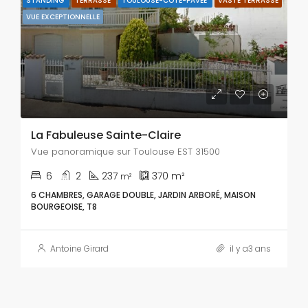
STANDING
TERRASSE
TOULOUSE-CÔTE-PAVÉE
VASTE TERRASSE
VUE EXCEPTIONNELLE
La Fabuleuse Sainte-Claire
Vue panoramique sur Toulouse EST 31500
6
2
237
370
m²
m²
6 CHAMBRES, GARAGE DOUBLE, JARDIN ARBORÉ, MAISON
BOURGEOISE, T8
Antoine Girard
il y a3 ans