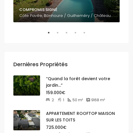
COMPROMIS SIGNÉ
795
Côte Pavée, Bonhoure / Guilheméry / Château de l'Hers / Limayrac / Côte Pavée, Toulouse, Haute-Garonne, Occitanie, France métropolitaine, 31400, France
Dernières Propriétés
“Quand la forêt devient votre
jardin…”
159.000€
2
1
50
m²
9168
m²
APPARTEMENT ROOFTOP MAISON
SUR LES TOITS
725.000€