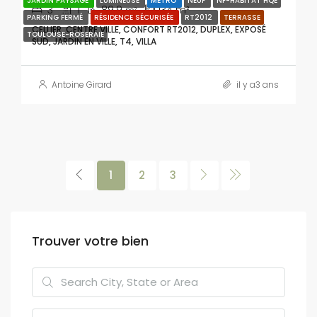
JARDIN PAYSAGÉ
LUMINEUSE
MÉTRO
NEUF
NF-HABITAT HQE
3
1
89.9
134
m²
m²
PARKING FERMÉ
RÉSIDENCE SÉCURISÉE
RT2012
TERRASSE
CELLIER, CENTRE VILLE, CONFORT RT2012, DUPLEX, EXPOSÉ
TOULOUSE-ROSERAIE
SUD, JARDIN EN VILLE, T4, VILLA
Antoine Girard
il y a3 ans
1
2
3
Trouver votre bien