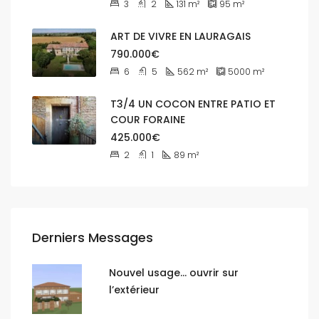
3
2
131
m²
95
m²
ART DE VIVRE EN LAURAGAIS
790.000€
6
5
562
m²
5000
m²
T3/4 UN COCON ENTRE PATIO ET
COUR FORAINE
425.000€
2
1
89
m²
Derniers Messages
Nouvel usage… ouvrir sur
l’extérieur