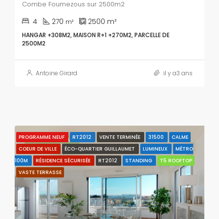
Combe Foumezous sur 2500m2
4
270
2500
m²
m²
HANGAR +308M2, MAISON R+1 +270M2, PARCELLE DE
2500M2
Antoine Girard
il y a3 ans
PROGRAMME NEUF
RT2012
VENTE TERMINÉE
31500
CALME
CARACTÉRISTIQUES
COEUR DE VILLE
ÉCO-QUARTIER GUILLAUMET
LUMINEUX
MÉTRO
100M
RÉSIDENCE SÉCURISÉE
RT2012
STANDING
T5 ROOFTOP
VASTE TERRASSE