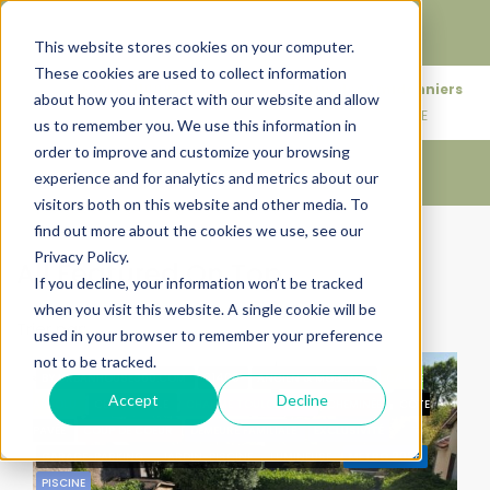
Faire de votre bien, l'actif le plus précieux de votre
patrimoine.
This website stores cookies on your computer.
These cookies are used to collect information
+33683110097
76 rue des Amidonniers
about how you interact with our website and allow
contact@urbanhouse360.com
31000 TOULOUSE
us to remember you. We use this information in
order to improve and customize your browsing
experience and for analytics and metrics about our
visitors both on this website and other media. To
find out more about the cookies we use, see our
Accueil
All Featured On Top
Privacy Policy.
All Featured On Top
If you decline, your information won’t be tracked
when you visit this website. A single cookie will be
Trier par:
Ordre par défaut
used in your browser to remember your preference
not to be tracked.
BY URBANHOUSE360.COM
31400
ANCIEN & MODERNE
CALME
CARACTÉRISTIQUES
Accept
Decline
ABSOLU
CENTRE VILLE
CHARME TOULOUSAIN
CHEMINÉE
CÔTE
PAVÉE
COUP DE COEUR
DEMEURE FAMILIALE
EXCLUSIVITÉ
GARAGE-PARKING
JARDIN-PISCINE
LUMINEUSE
METRO 2028
PISCINE