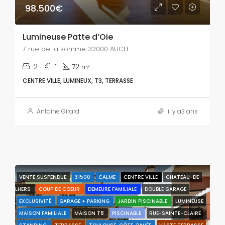
98.500€
Lumineuse Patte d’Oie
7 rue de la somme 32000 AUCH
2
1
72
m²
CENTRE VILLE, LUMINEUX, T3, TERRASSE
Antoine Girard
il y a3 ans
VENTE SUSPENDUE
31500
CALME
CENTRE VILLE
CHATEAU-DE-
CARACTÉRISTIQUES
LHERS
COUP DE COEUR
DEMEURE FAMILIALE
DOUBLE GARAGE
EXCLUSIVITÉ
GARAGE + PARKING
JARDIN PISCINABLE
LUMINEUSE
MAISON FAMILIALE
MAISON T8
PISCINABLE
RUE-SAINTE-CLAIRE