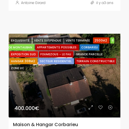
Antoine Girard
il y a3 ans
EXCLUSIVITÉ
VENTE SUSPENDUE
VENTE TERMINÉE
2500M2
6'
CARACTÉRISTIQUES
DE MONTAUBAN
APPARTEMENTS POSSIBLES
CORBARIEU
EXPOSITION SUD
FOUMEZOUS - LE FAU
GRANDE PARCELLE
HANGAR 308M2
SECTEUR RESIDENTIEL
TERRAIN CONSTRUCTIBLE
ZONE UC
400.000€
Maison & Hangar Corbarieu