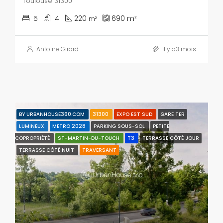
Toulouse 31300
5
4
220
690
m²
m²
Antoine Girard
il y a3 mois
BY URBANHOUSE360.COM
31300
EXPO EST SUD
GARE TER
LUMINEUX
METRO 2028
PARKING SOUS-SOL
PETITE
COPROPRIÉTÉ
ST-MARTIN-DU-TOUCH
T3
TERRASSE CÔTÉ JOUR
TERRASSE CÔTÉ NUIT
TRAVERSANT