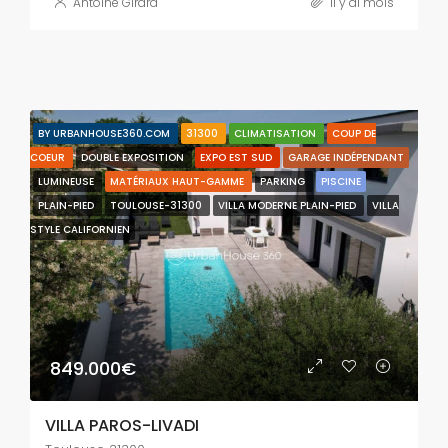
Antoine Girard
il y a1 mois
BY URBANHOUSE360.COM
31300
CLIMATISATION
COUP DE
COEUR
DOUBLE EXPOSITION
EXPO EST SUD
GARAGE INDÉPENDANT
LUMINEUSE
MATÉRIAUX HAUT-GAMME
PARKING
PISCINE
PLAIN-PIED
TOULOUSE-31300
VILLA MODERNE PLAIN-PIED
VILLA
STYLE CALIFORNIEN
849.000€
VILLA PAROS-LIVADI