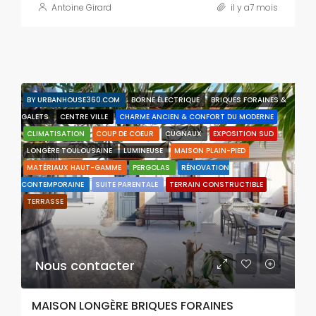
Antoine Girard
il y a7 mois
BY URBANHOUSE360.COM
BORNE ÉLECTRIQUE
BRIQUES FORAINES &
GALETS
CENTRE VILLE
CHARME ANCIEN & CONFORT DU MODERNE
CLIMATISATION
COUP DE COEUR
CUGNAUX
EXPOSITION SUD
LONGÈRE TOULOUSAINE
LUMINEUSE
MAISON PLAIN-PIED
MATÉRIAUX HAUT-GAMME
PERGOLAS
RÉNOVATION
CONTEMPORAINE
SUITE PARENTALE
TERRAIN CONSTRUCTIBLE
TERRASSE
Nous contacter
MAISON LONGÈRE BRIQUES FORAINES