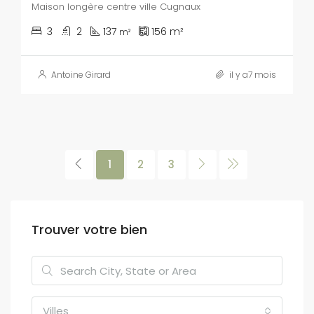
Maison longère centre ville Cugnaux
3
2
137
156
m²
m²
Antoine Girard
il y a7 mois
1
2
3
Trouver votre bien
Villes