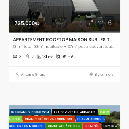
725.000€
APPARTEMENT ROOFTOP MAISON SUR LES TOITS
131m² total 93m² habitable + 37m² patio couvert toutes saisons
3
2
131
95
m²
m²
Antoine Girard
il y a1 mois
BY URBANHOUSE360.COM
ART DE VIVRE EN LAURAGAIS
CALME
ABSOLU
CHAMPS BLÉ COLZA TOURNESOL
CHARME ANCIEN &
CONFORT DU MODERNE
CHAUFFAGE À PELLETS
CHEMINÉE
ESPACE &