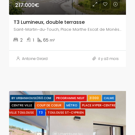
217.000€
T3 Lumineux, double terrasse
Saint-Martin-du-Touch, Place Marthe Escat de Monès, Chabanassy, Fleurance, Arènes Romaines / Ancely / Saint-Martin du Touch / Purpan, Toulouse, Haute-Garonne, Occitanie, France métropolitaine, 31300, France
2
1
65
m²
Antoine Girard
il y a3 mois
BY URBANHOUSE360.COM
PROGRAMME NEUF
31300
CALME
CENTRE VILLE
COUP DE COEUR
MÉTRO
PLACE HYPER-CENTRE
VILLE TOULOUSE
T3
TOULOUSE ST-CYPRIEN