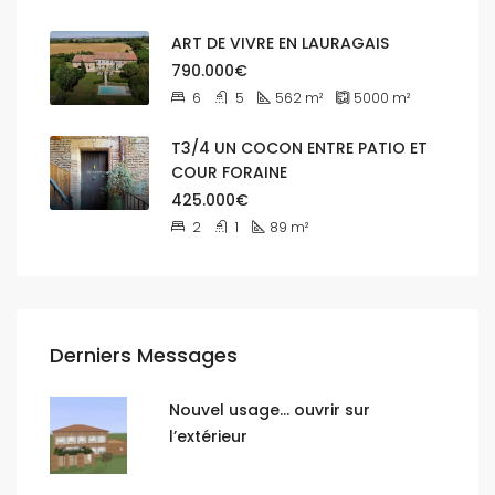
ART DE VIVRE EN LAURAGAIS
790.000€
6
5
562
m²
5000
m²
T3/4 UN COCON ENTRE PATIO ET
COUR FORAINE
425.000€
2
1
89
m²
Derniers Messages
Nouvel usage… ouvrir sur
l’extérieur