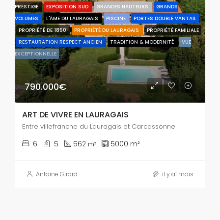
PRESTIGE
EXPOSITION SUD
GRANDES HAUTEURS
GRANDS
VOLUMES
L'ÂME DU LAURAGAIS
PISCINE
PORTES DOUBLE VANTAIL
PROPRIÉTÉ DE 1850
PROPRIÉTÉ DU LAURAGAIS
PROPRIÉTÉ FAMILIALE
RESTAURATION RESPECT ANCIEN
TRADITION & MODERNITÉ
VUE
EXCEPTIONNELLE
790.000€
ART DE VIVRE EN LAURAGAIS
Entre villefranche du Lauragais et Carcassonne
6
5
562
5000
m²
m²
Antoine Girard
il y a1 mois