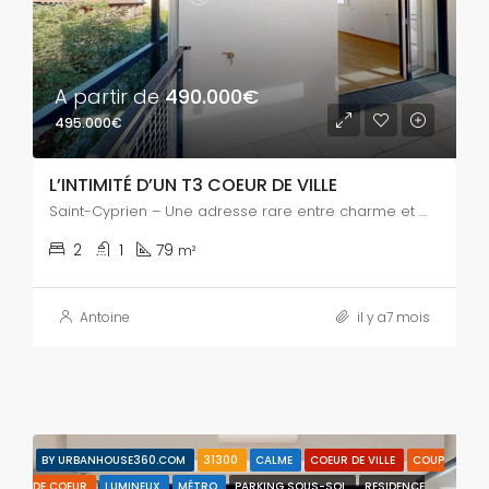
A partir de
490.000€
495.000€
L’INTIMITÉ D’UN T3 COEUR DE VILLE
Saint-Cyprien – Une adresse rare entre charme et modernité
2
1
79
m²
Antoine
il y a7 mois
BY URBANHOUSE360.COM
31300
CALME
COEUR DE VILLE
COUP
DE COEUR
LUMINEUX
MÉTRO
PARKING SOUS-SOL
RESIDENCE