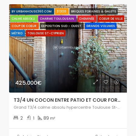
BY URBANHOUSE360.COM
31300
BRIQUES FORAINES & GALETS
CALME ABSOLU
CHARME TOULOUSAIN
CHEMINÉE
COEUR DE VILLE
COUP DE COEUR
EXPOSITION SUD - OUEST
GRANDS VOLUMES
MÉTRO
TOULOUSE ST-CYPRIEN
425.000€
T3/4 UN COCON ENTRE PATIO ET COUR FORAINE
Grand T3/4 calme absolu hypercentre Toulouse St-Cyprien
2
1
89
m²