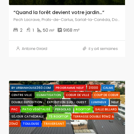
“Quand la forêt devient votre jardin…”
Pech Lacrave, Prats-de-Carlux, Sarlat-la-Canéda, Dordogne, Nouvelle-Aquitaine, France métropolitaine, 24370, France
2
1
50
9168
m²
m²
Antoine Girard
il y a4 semaines
BY URBANHOUSE360.COM
PROGRAMME NEUF
31000
CALME
CENTRE VILLE
CLIMATISATION
COEUR DE VILLE
COUP DE COEUR
DOUBLE EXPOSITION
EXPOSITION SUD - OUEST
LUMINEUX
NEUF
PAC
PATIO VÉGÉTALISÉ
PERGOLAS
ROOFTOP
SALLE BILLARD
SÉJOUR CATHÉDRALE
T5 ROOFTOP
TERRASSE DOUBLE 80M2 &
20M2
TOULOUSE
TRAVERSANT