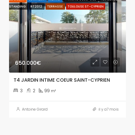
STANDING
RT2012
TERRASSE
TOULOUSE ST-CYPRIEN
650.000€
T4 JARDIN INTIME COEUR SAINT-CYPRIEN
3
2
99
m²
Antoine Girard
il y a7 mois