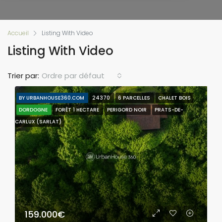
Accueil
Listing With Video
Listing With Video
Trier par:
Ordre par défaut
BY URBANHOUSE360.COM
24370
6 PARCELLES
CHALET BOIS
DORDOGNE
FORÊT 1 HECTARE
PERIGORD NOIR
PRATS-DE-
CARLUX (SARLAT)
159.000€