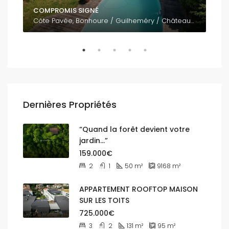
COMPROMIS SIGNÉ
795
Côte Pavée, Bonhoure / Guilheméry / Château de l'Hers / Limayrac / Côte Pavée, Toulouse, Haute-Garonne, Occitanie, France métropolitaine, 31400, France
Dernières Propriétés
“Quand la forêt devient votre
jardin…”
159.000€
2
1
50
m²
9168
m²
APPARTEMENT ROOFTOP MAISON
SUR LES TOITS
725.000€
3
2
131
m²
95
m²