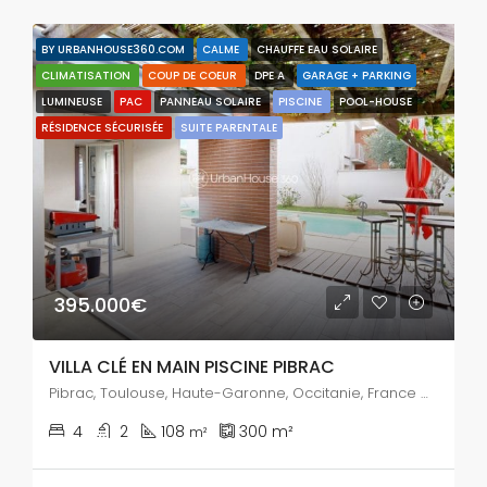
BY URBANHOUSE360.COM
CALME
CHAUFFE EAU SOLAIRE
CLIMATISATION
COUP DE COEUR
DPE A
GARAGE + PARKING
LUMINEUSE
PAC
PANNEAU SOLAIRE
PISCINE
POOL-HOUSE
RÉSIDENCE SÉCURISÉE
SUITE PARENTALE
395.000€
VILLA CLÉ EN MAIN PISCINE PIBRAC
Pibrac, Toulouse, Haute-Garonne, Occitanie, France métropolitaine, 31820, France
4
2
108
300
m²
m²