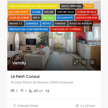
VENTE FINALISÉE PAR URBANHOUSE360
VENTE TERMINÉE
31300
BALCON OUEST
CALME
CELLIER
CENTRE VILLE
COEUR DE VILLE
COUP DE COEUR
DPE D
EN VILLE
EXCLUSIVITÉ
EXPOSITION SUD
GRAND T2
LUMINEUX
MÉTRO
PARKING
PLACE DU RAVELIN
RÉNOVATION CONTEMPORAINE
TOULOUSE ST-CYPRIEN
Vendu
Le Petit Consul
Proche Place du Ravelin 31300 toulouse
1
1
49
m²
T2
Antoine Girard
il y a3 ans