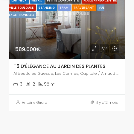
LUMINEUX
MÉTRO
PETITE COPROPRIÉTÉ
PLACE HYPER-CENTRE
VILLE TOULOUSE
STANDING
TRAM
TRAVERSANT
VUE
EXCEPTIONNELLE
589.000€
T5 D’ÉLÉGANCE AU JARDIN DES PLANTES
Allées Jules Guesde, Les Carmes, Capitole / Arnaud Bernard / Carmes, Toulouse, Haute-Garonne, Occitanie, France métropolitaine, 31000, France
3
2
95
m²
Antoine Girard
il y a12 mois