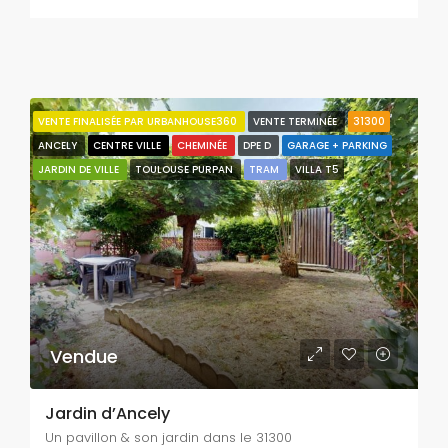
VENTE FINALISÉE PAR URBANHOUSE360
VENTE TERMINÉE
31300
ANCELY
CENTRE VILLE
CHEMINÉE
DPE D
GARAGE + PARKING
JARDIN DE VILLE
TOULOUSE PURPAN
TRAM
VILLA T5
Vendue
Jardin d’Ancely
Un pavillon & son jardin dans le 31300