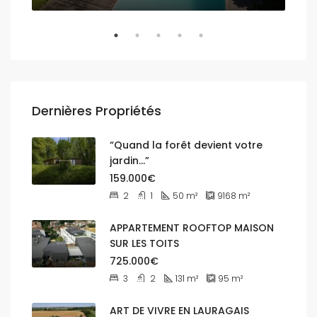
Dernières Propriétés
“Quand la forêt devient votre
jardin…”
159.000€
2
1
50
m²
9168
m²
APPARTEMENT ROOFTOP MAISON
SUR LES TOITS
725.000€
3
2
131
m²
95
m²
ART DE VIVRE EN LAURAGAIS