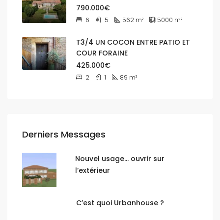
790.000€
6
5
562
m²
5000
m²
T3/4 UN COCON ENTRE PATIO ET
COUR FORAINE
425.000€
2
1
89
m²
Derniers Messages
Nouvel usage… ouvrir sur
l’extérieur
C’est quoi Urbanhouse ?