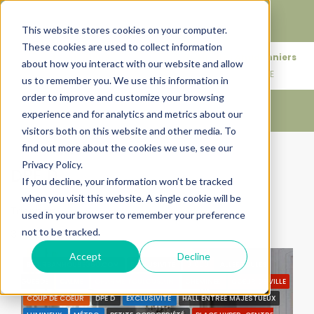
Faire de votre bien, l'actif le plus précieux de votre
patrimoine.
This website stores cookies on your computer.
These cookies are used to collect information
+33683110097
76 rue des Amidonniers
about how you interact with our website and allow
contact@urbanhouse360.com
31000 TOULOUSE
us to remember you. We use this information in
order to improve and customize your browsing
experience and for analytics and metrics about our
visitors both on this website and other media. To
find out more about the cookies we use, see our
Accueil
DPE D
Privacy Policy.
DPE D
If you decline, your information won’t be tracked
when you visit this website. A single cookie will be
Trier par:
Ordre par défaut
used in your browser to remember your preference
not to be tracked.
3 Propriétés
Accept
Decline
BY URBANHOUSE360.COM
EXCLUSIVITÉ
31000
ALLÉES JULES
GUESDE
CALME
CHARME TOULOUSAIN
CHEMINÉE
COEUR DE VILLE
COUP DE COEUR
DPE D
EXCLUSIVITÉ
HALL ENTRÉE MAJESTUEUX