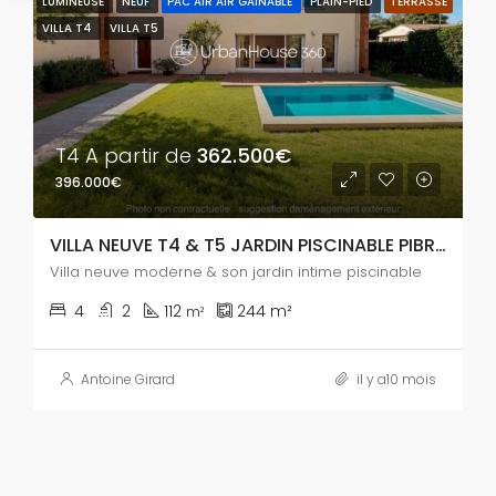
LUMINEUSE
NEUF
PAC AIR AIR GAINABLE
PLAIN-PIED
TERRASSE
VILLA T4
VILLA T5
T4 A partir de
362.500€
396.000€
VILLA NEUVE T4 & T5 JARDIN PISCINABLE PIBRAC
Villa neuve moderne & son jardin intime piscinable
4
2
112
244
m²
m²
Antoine Girard
il y a10 mois