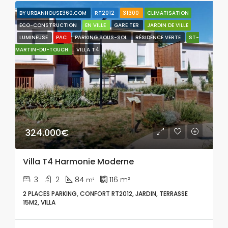
BY URBANHOUSE360.COM
RT2012
31300
CLIMATISATION
ECO-CONSTRUCTION
EN VILLE
GARE TER
JARDIN DE VILLE
LUMINEUSE
PAC
PARKING SOUS-SOL
RÉSIDENCE VERTE
ST-
MARTIN-DU-TOUCH
VILLA T4
324.000€
Villa T4 Harmonie Moderne
3
2
84
116
m²
m²
2 PLACES PARKING, CONFORT RT2012, JARDIN, TERRASSE
15M2, VILLA