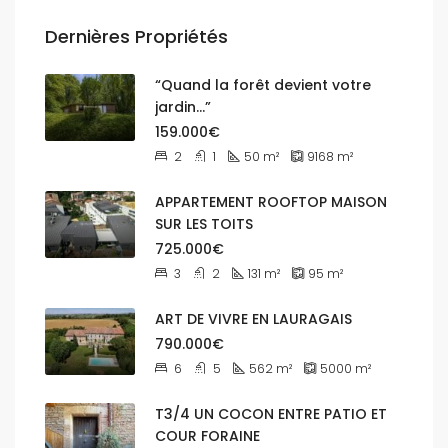
Dernières Propriétés
“Quand la forêt devient votre
jardin…”
159.000€
2
1
50
m²
9168
m²
APPARTEMENT ROOFTOP MAISON
SUR LES TOITS
725.000€
3
2
131
m²
95
m²
ART DE VIVRE EN LAURAGAIS
790.000€
6
5
562
m²
5000
m²
T3/4 UN COCON ENTRE PATIO ET
COUR FORAINE