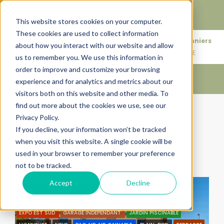
Faire de votre bien, l'actif le plus précieux de votre
patrimoine.
This website stores cookies on your computer.
These cookies are used to collect information
+33683110097
76 rue des Amidonniers
about how you interact with our website and allow
contact@urbanhouse360.com
31000 TOULOUSE
us to remember you. We use this information in
order to improve and customize your browsing
experience and for analytics and metrics about our
visitors both on this website and other media. To
find out more about the cookies we use, see our
Accueil
VILLA T4
Privacy Policy.
VILLA T4
If you decline, your information won’t be tracked
when you visit this website. A single cookie will be
Trier par:
Ordre par défaut
used in your browser to remember your preference
not to be tracked.
2 Propriétés
Accept
Decline
BY URBANHOUSE360.COM
PROGRAMME NEUF
CALME
CLIMATISATION
CONTEMPORAINE
COUP DE COEUR
DPE A
EXPO EST SUD
GARAGE INDÉPENDANT
JARDIN PISCINABLE