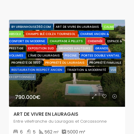
BY URBANHOUSE360.COM
ART DE VIVRE EN LAURAGAIS
CALME
ABSOLU
CHAMPS BLÉ COLZA TOURNESOL
CHARME ANCIEN &
CONFORT DU MODERNE
CHAUFFAGE À PELLETS
CHEMINÉE
ESPACE &
PRESTIGE
EXPOSITION SUD
GRANDES HAUTEURS
GRANDS
VOLUMES
L'ÂME DU LAURAGAIS
PISCINE
PORTES DOUBLE VANTAIL
PROPRIÉTÉ DE 1850
PROPRIÉTÉ DU LAURAGAIS
PROPRIÉTÉ FAMILIALE
RESTAURATION RESPECT ANCIEN
TRADITION & MODERNITÉ
VUE
EXCEPTIONNELLE
790.000€
ART DE VIVRE EN LAURAGAIS
Entre villefranche du Lauragais et Carcassonne
6
5
562
5000
m²
m²