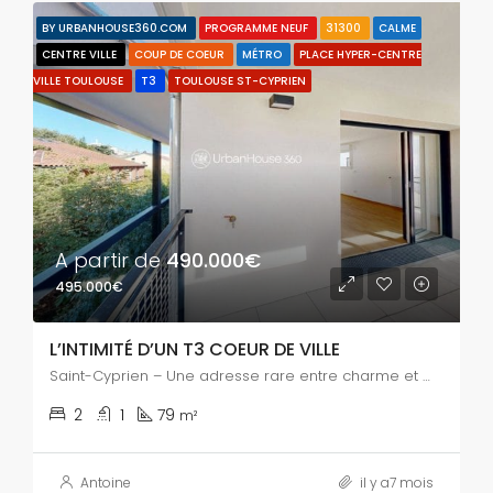
BY URBANHOUSE360.COM
PROGRAMME NEUF
31300
CALME
CENTRE VILLE
COUP DE COEUR
MÉTRO
PLACE HYPER-CENTRE
VILLE TOULOUSE
T3
TOULOUSE ST-CYPRIEN
A partir de
490.000€
495.000€
L’INTIMITÉ D’UN T3 COEUR DE VILLE
Saint-Cyprien – Une adresse rare entre charme et modernité
2
1
79
m²
Antoine
il y a7 mois