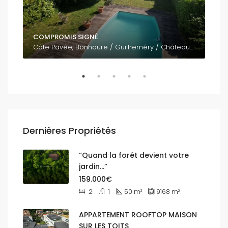
COMPROMIS SIGNÉ
795
Côte Pavée, Bonhoure / Guilheméry / Château de l'Hers / Limayrac / Côte Pavée, Toulouse, Haute-Garonne, Occitanie, France métropolitaine, 31400, France
Dernières Propriétés
“Quand la forêt devient votre
jardin…”
159.000€
2
1
50
m²
9168
m²
APPARTEMENT ROOFTOP MAISON
SUR LES TOITS