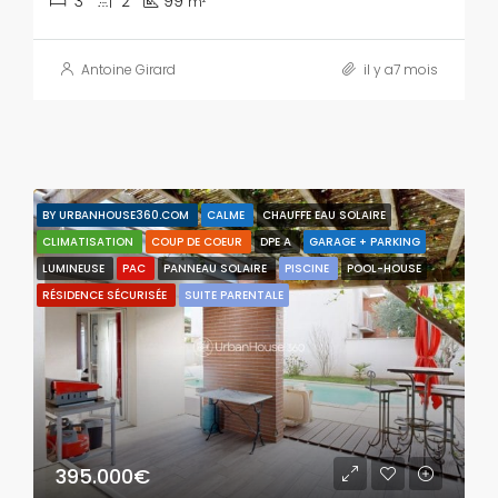
3
2
99
m²
Antoine Girard
il y a7 mois
BY URBANHOUSE360.COM
CALME
CHAUFFE EAU SOLAIRE
CLIMATISATION
COUP DE COEUR
DPE A
GARAGE + PARKING
LUMINEUSE
PAC
PANNEAU SOLAIRE
PISCINE
POOL-HOUSE
RÉSIDENCE SÉCURISÉE
SUITE PARENTALE
395.000€