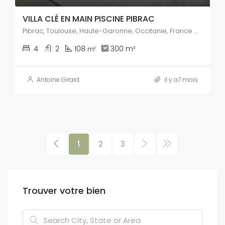
VILLA CLÉ EN MAIN PISCINE PIBRAC
Pibrac, Toulouse, Haute-Garonne, Occitanie, France métropolitaine, 31820, France
4
2
108
300
m²
m²
Antoine Girard
il y a7 mois
1
2
3
Trouver votre bien