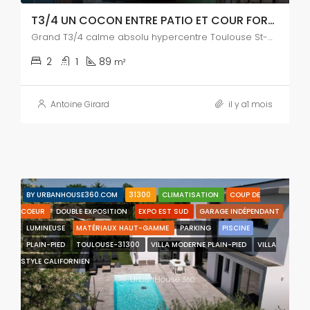
T3/4 UN COCON ENTRE PATIO ET COUR FORAINE
Grand T3/4 calme absolu hypercentre Toulouse St-Cyprien
2
1
89
m²
Antoine Girard
il y a1 mois
BY URBANHOUSE360.COM
31300
CLIMATISATION
COUP DE
COEUR
DOUBLE EXPOSITION
EXPO EST SUD
GARAGE INDÉPENDANT
LUMINEUSE
MATÉRIAUX HAUT-GAMME
PARKING
PISCINE
PLAIN-PIED
TOULOUSE-31300
VILLA MODERNE PLAIN-PIED
VILLA
STYLE CALIFORNIEN