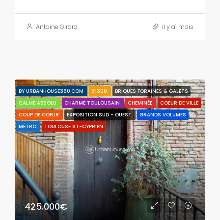
Antoine Girard
il y a1 mois
BY URBANHOUSE360.COM
31300
BRIQUES FORAINES & GALETS
CALME ABSOLU
CHARME TOULOUSAIN
CHEMINÉE
COEUR DE VILLE
COUP DE COEUR
EXPOSITION SUD - OUEST
GRANDS VOLUMES
MÉTRO
TOULOUSE ST-CYPRIEN
425.000€