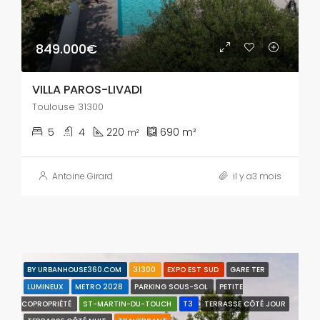
849.000€
VILLA PAROS-LIVADI
Toulouse 31300
5
4
220
690
m²
m²
Antoine Girard
il y a3 mois
BY URBANHOUSE360.COM
31300
EXPO EST SUD
GARE TER
LUMINEUX
METRO 2028
PARKING SOUS-SOL
PETITE
COPROPRIÉTÉ
ST-MARTIN-DU-TOUCH
T3
TERRASSE CÔTÉ JOUR