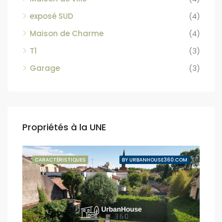
exposé SUD
(4)
Maison de Charme
(4)
T1
(3)
Garage
(3)
Propriétés à la UNE
NDUE
CARACTÉRISTIQUES
BY URBANHOUSE360.COM
CAR