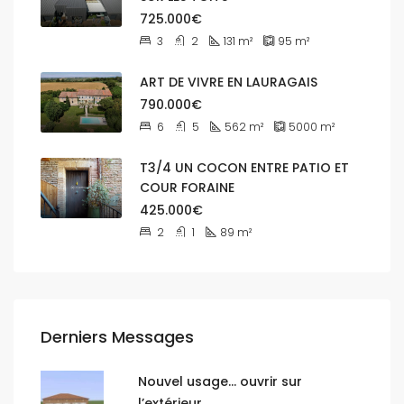
725.000€
3
2
131
m²
95
m²
ART DE VIVRE EN LAURAGAIS
790.000€
6
5
562
m²
5000
m²
T3/4 UN COCON ENTRE PATIO ET
COUR FORAINE
425.000€
2
1
89
m²
Derniers Messages
Nouvel usage… ouvrir sur
l’extérieur