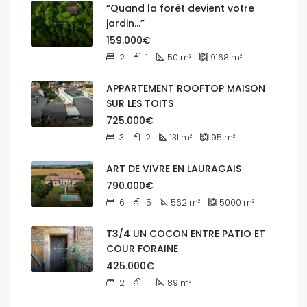
“Quand la forêt devient votre
jardin…”
159.000€
2
1
50
m²
9168
m²
APPARTEMENT ROOFTOP MAISON
SUR LES TOITS
725.000€
3
2
131
m²
95
m²
ART DE VIVRE EN LAURAGAIS
790.000€
6
5
562
m²
5000
m²
T3/4 UN COCON ENTRE PATIO ET
COUR FORAINE
425.000€
2
1
89
m²