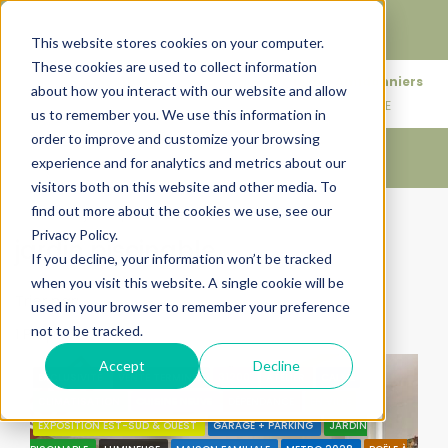
Faire de votre bien, l'actif le plus précieux de votre
patrimoine.
This website stores cookies on your computer.
These cookies are used to collect information
+33683110097
76 rue des Amidonniers
about how you interact with our website and allow
contact@urbanhouse360.com
31000 TOULOUSE
us to remember you. We use this information in
order to improve and customize your browsing
experience and for analytics and metrics about our
visitors both on this website and other media. To
find out more about the cookies we use, see our
Accueil
jardin piscinable
Privacy Policy.
jardin piscinable
If you decline, your information won’t be tracked
when you visit this website. A single cookie will be
Trier par:
Ordre par défaut
used in your browser to remember your preference
not to be tracked.
1 Propriété
Accept
Decline
EXCLUSIVITÉ
VENTE TERMINÉE
31200
ATELIER
CALME
CLIMATISATION
CUISINE NEUVE
DÉPENDANCE
EN VILLE
EXPOSITION EST-SUD & OUEST
GARAGE + PARKING
JARDIN