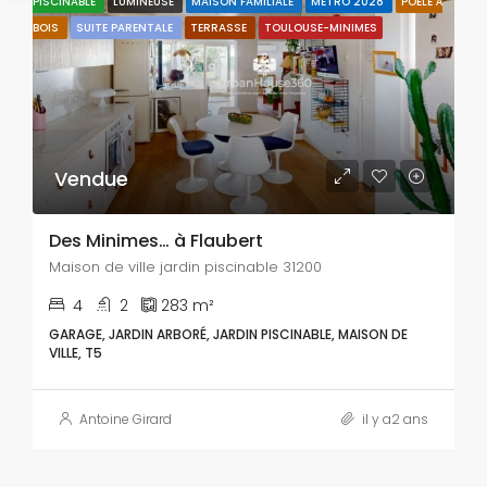
PISCINABLE
LUMINEUSE
MAISON FAMILIALE
METRO 2028
POËLE À
BOIS
SUITE PARENTALE
TERRASSE
TOULOUSE-MINIMES
Vendue
Des Minimes… à Flaubert
Maison de ville jardin piscinable 31200
4
2
283
m²
GARAGE, JARDIN ARBORÉ, JARDIN PISCINABLE, MAISON DE
VILLE, T5
Antoine Girard
il y a2 ans