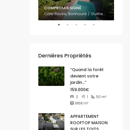
COMPROMIS SIGNÉ
795.
Vue panoramique sur Toulouse EST 31500
Côte Pavée, Bonhoure / Guilheméry / Château de l'Hers / Limayrac / Côte Pavée, Toulouse, Haute-Garonne, Occitanie, France métropolitaine, 31400, France
Dernières Propriétés
“Quand la forêt
devient votre
jardin…”
159.000€
2
1
50
m²
9168
m²
APPARTEMENT
ROOFTOP MAISON
SUR LES TOITS