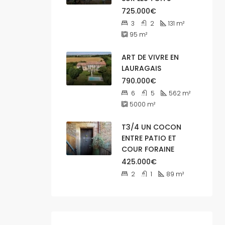
725.000€
3
2
131
m²
95
m²
ART DE VIVRE EN
LAURAGAIS
790.000€
6
5
562
m²
5000
m²
T3/4 UN COCON
ENTRE PATIO ET
COUR FORAINE
425.000€
2
1
89
m²