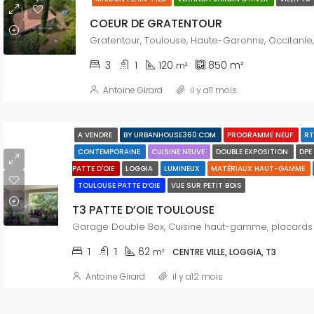
COEUR DE GRATENTOUR
3
1
120
850
m²
m²
Antoine Girard
il y a11 mois
A VENDRE
BY URBANHOUSE360.COM
PROGRAMME NEUF
RT
CONTEMPORAINE
CUISINE NEUVE
DOUBLE EXPOSITION
DPE
PATTE D'OIE
LOGGIA
LUMINEUX
MATÉRIAUX HAUT-GAMME
TOULOUSE PATTE D’OIE
VUE SUR PETIT BOIS
T3 PATTE D’OIE TOULOUSE
1
1
62
m²
CENTRE VILLE, LOGGIA, T3
Antoine Girard
il y a12 mois