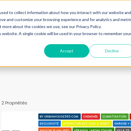
ine.
sed to collect information about how you interact with our website an
rove and customize your browsing experience and for analytics and metri
+33683110097
t more about the cookies we use, see our Privacy Policy.
contact@urbanhouse360.com
is website. A single cookie will be used in your browser to remember you
n en 3′
Projet 360°
Nos Biens
Nos infos
Urb
Accept
Decline
2 Propriétés
BY URBANHOUSE360.COM
CHEMINÉE
CLIMATISATION
EXCLUSIVITÉ
EXPOSITION EST-SUD & OUEST
GARAGE +
MAISON PLAIN-PIED
VÉRANDA JARDIN D'HIVER
VILLA T5