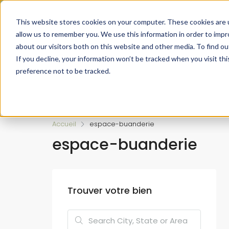
Faire de votre bien, l'actif le plus précieux de votre patrimo
This website stores cookies on your computer. These cookies are u
allow us to remember you. We use this information in order to imp
about our visitors both on this website and other media. To find ou
If you decline, your information won’t be tracked when you visit th
preference not to be tracked.
Accueil
L’approche 360°
Estimer un Bie
Accueil
espace-buanderie
espace-buanderie
Trouver votre bien