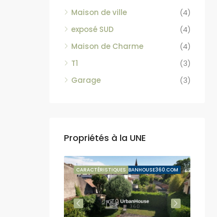
Maison de ville
(4)
exposé SUD
(4)
Maison de Charme
(4)
T1
(3)
Garage
(3)
Propriétés à la UNE
VENTE SUSPENDUE
CARACTÉRISTIQUES
BY URBANHOUSE360.COM
CARA