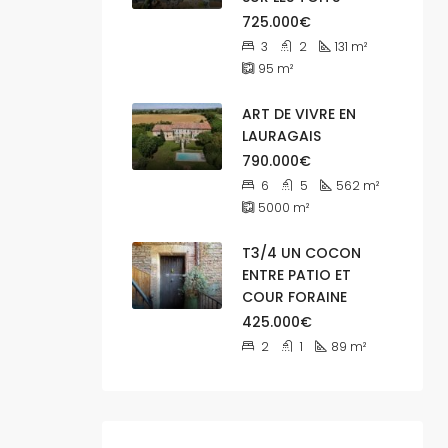
725.000€
3
2
131
m²
95
m²
ART DE VIVRE EN
LAURAGAIS
790.000€
6
5
562
m²
5000
m²
T3/4 UN COCON
ENTRE PATIO ET
COUR FORAINE
425.000€
2
1
89
m²