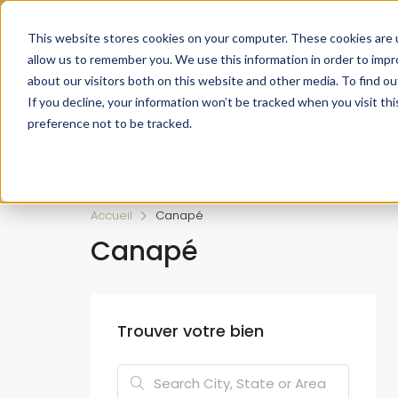
Faire de votre bien, l'actif le plus précieux de votre patrimo
This website stores cookies on your computer. These cookies are u
allow us to remember you. We use this information in order to imp
about our visitors both on this website and other media. To find ou
If you decline, your information won’t be tracked when you visit th
preference not to be tracked.
Accueil
L’approche 360°
Estimer un Bie
Accueil
Canapé
Canapé
Trouver votre bien