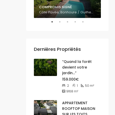
COMPROMIS SIGNÉ
795.
Vue panoramique sur Toulouse EST 31500
Côte Pavée, Bonhoure / Guilheméry / Château de l'Hers / Limayrac / Côte Pavée, Toulouse, Haute-Garonne, Occitanie, France métropolitaine, 31400, France
Dernières Propriétés
“Quand la forêt
devient votre
jardin…”
159.000€
2
1
50
m²
9168
m²
APPARTEMENT
ROOFTOP MAISON
SUR LES TOITS