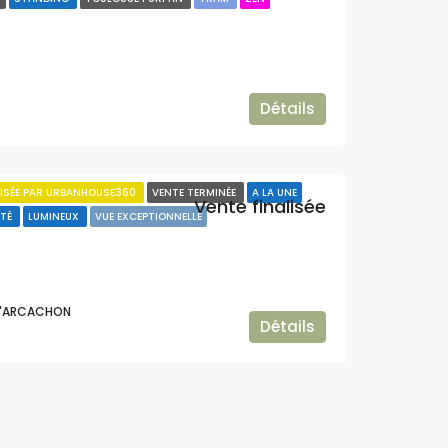
Détails
LISÉE PAR URBANHOUSE360
VENTE TERMINÉE
A LA UNE
Vente finalisée
ITÉ
LUMINEUX
VUE EXCEPTIONNELLE
 D'ARCACHON
Détails