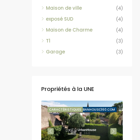
Maison de ville
(4)
exposé SUD
(4)
Maison de Charme
(4)
T1
(3)
Garage
(3)
Propriétés à la UNE
VENTE SUSPENDUE
CARACTÉRISTIQUES
BY URBANHOUSE360.COM
CARA