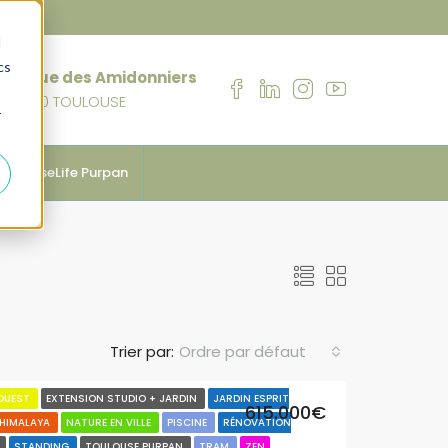
d
cs
76 rue des Amidonniers
31000 TOULOUSE
r
anhouseLife Purpan
Trier par:
Ordre par défaut
 OUEST
EXTENSION STUDIO + JARDIN
JARDIN ESPRIT
615.000€
'HIMALAYA
NATURE EN VILLE
PISCINE
RÉNOVATION
E
STANDING
TOULOUSE PURPAN
TRAM
ZEN