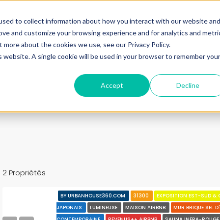
ine.
sed to collect information about how you interact with our website an
rove and customize your browsing experience and for analytics and metri
+33683110097
t more about the cookies we use, see our Privacy Policy.
contact@urbanhouse360.com
is website. A single cookie will be used in your browser to remember you
n en 3′
Projet 360°
Nos Biens
Nos infos
Urb
Accept
Decline
2 Propriétés
BY URBANHOUSE360.COM
31300
EXPOSITION EST-SUD &
JAPONAIS
LUMINEUSE
MAISON AIRBNB
MUR BRIQUE SEL D
CONTEMPORAINE
REVENUS++ AIRBNB
SAUNA INFRA-ROUG