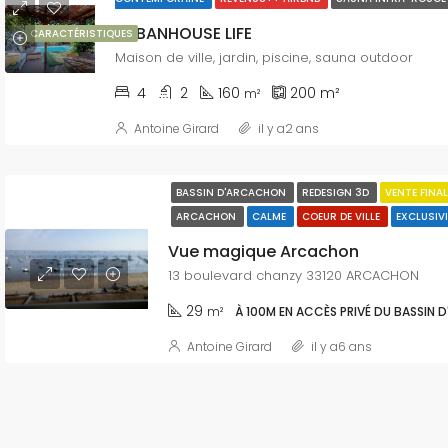
URBANHOUSE LIFE
CARACTÉRISTIQUES
Maison de ville, jardin, piscine, sauna outdoor
4
2
160
200
m²
m²
Antoine Girard
il y a2 ans
BASSIN D'ARCACHON
REDESIGN 3D
VENTE FINA
ARCACHON
CALME
COEUR DE VILLE
EXCLUSIV
Vue magique Arcachon
13 boulevard chanzy 33120 ARCACHON
29
m²
À 100M EN ACCÈS PRIVÉ DU BASSIN
Antoine Girard
il y a6 ans