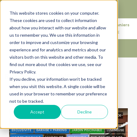
Faire de votre bien, l'actif le plus précieux de votre
patrimoine.
This website stores cookies on your computer.
These cookies are used to collect information
+33683110097
76 rue des Amidonniers
about how you interact with our website and allow
contact@urbanhouse360.com
31000 TOULOUSE
us to remember you. We use this information in
order to improve and customize your browsing
experience and for analytics and metrics about our
visitors both on this website and other media. To
find out more about the cookies we use, see our
Accueil
RUE SAINTE-CLAIRE
Privacy Policy.
RUE SAINTE-CLAIRE
If you decline, your information won’t be tracked
when you visit this website. A single cookie will be
Trier par:
Ordre par défaut
used in your browser to remember your preference
not to be tracked.
1 Propriété
Accept
Decline
VENTE SUSPENDUE
31500
CALME
CENTRE VILLE
CHATEAU-DE-
CARACTÉRISTIQUES
LHERS
COUP DE COEUR
DEMEURE FAMILIALE
DOUBLE GARAGE
EXCLUSIVITÉ
GARAGE + PARKING
JARDIN PISCINABLE
LUMINEUSE