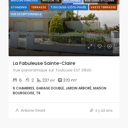
MAISON FAMILIALE
MAISON T8
PISCINABLE
RUE-SAINTE-CLAIRE
STANDING
TERRASSE
TOULOUSE-CÔTE-PAVÉE
VASTE TERRASSE
VUE EXCEPTIONNELLE
La Fabuleuse Sainte-Claire
Vue panoramique sur Toulouse EST 31500
6
2
237
370
m²
m²
6 CHAMBRES, GARAGE DOUBLE, JARDIN ARBORÉ, MAISON
BOURGEOISE, T8
Antoine Girard
il y a3 ans