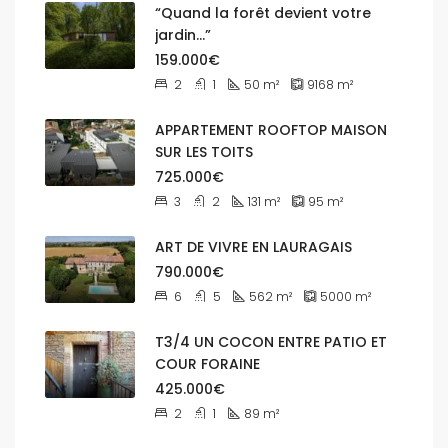
“Quand la forêt devient votre
jardin…”
159.000€
2
1
50
m²
9168
m²
APPARTEMENT ROOFTOP MAISON
SUR LES TOITS
725.000€
3
2
131
m²
95
m²
ART DE VIVRE EN LAURAGAIS
790.000€
6
5
562
m²
5000
m²
T3/4 UN COCON ENTRE PATIO ET
COUR FORAINE
425.000€
2
1
89
m²