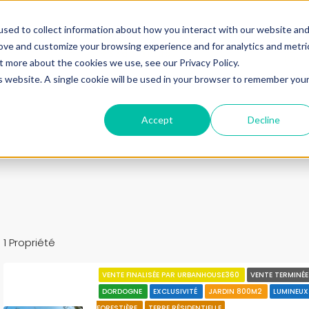
ine.
sed to collect information about how you interact with our website an
rove and customize your browsing experience and for analytics and metri
+33683110097
t more about the cookies we use, see our Privacy Policy.
contact@urbanhouse360.com
is website. A single cookie will be used in your browser to remember you
n en 3′
Projet 360°
Nos Biens
Nos infos
Urb
Accept
Decline
1 Propriété
VENTE FINALISÉE PAR URBANHOUSE360
VENTE TERMINÉ
DORDOGNE
EXCLUSIVITÉ
JARDIN 800M2
LUMINEU
FORESTIÈRE
TERRE RÉSIDENTIELLE