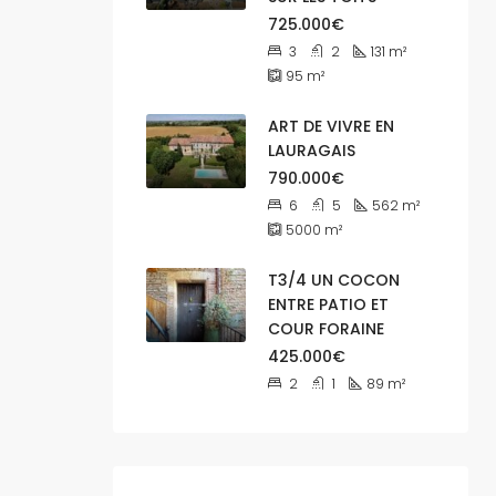
725.000€
3
2
131
m²
95
m²
ART DE VIVRE EN
LAURAGAIS
790.000€
6
5
562
m²
5000
m²
T3/4 UN COCON
ENTRE PATIO ET
COUR FORAINE
425.000€
2
1
89
m²