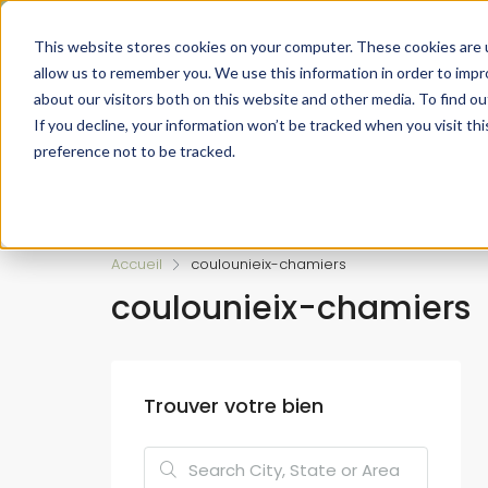
Faire de votre bien, l'actif le plus précieux de votre patrimo
This website stores cookies on your computer. These cookies are u
allow us to remember you. We use this information in order to imp
about our visitors both on this website and other media. To find ou
If you decline, your information won’t be tracked when you visit th
preference not to be tracked.
Accueil
L’approche 360°
Estimer un Bie
Accueil
coulounieix-chamiers
coulounieix-chamiers
Trouver votre bien