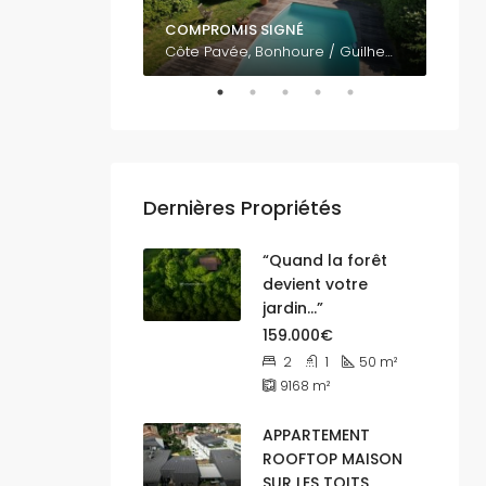
COMPROMIS SIGNÉ
795.
Vue panoramique sur Toulouse EST 31500
Côte Pavée, Bonhoure / Guilheméry / Château de l'Hers / Limayrac / Côte Pavée, Toulouse, Haute-Garonne, Occitanie, France métropolitaine, 31400, France
Dernières Propriétés
“Quand la forêt
devient votre
jardin…”
159.000€
2
1
50
m²
9168
m²
APPARTEMENT
ROOFTOP MAISON
SUR LES TOITS