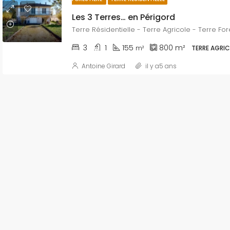
Les 3 Terres… en Périgord
Terre Résidentielle - Terre Agricole - Terre For
3
1
155
800
m²
m²
TERRE AGRI
Antoine Girard
il y a5 ans