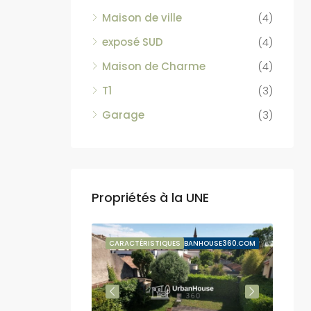
Maison de ville
(4)
exposé SUD
(4)
Maison de Charme
(4)
T1
(3)
Garage
(3)
Propriétés à la UNE
VENTE SUSPENDUE
CARACTÉRISTIQUES
BY URBANHOUSE360.COM
CARA