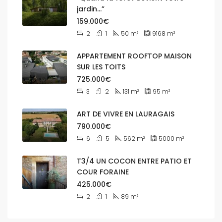
jardin…”
159.000€
2
1
50
m²
9168
m²
APPARTEMENT ROOFTOP MAISON
SUR LES TOITS
725.000€
3
2
131
m²
95
m²
ART DE VIVRE EN LAURAGAIS
790.000€
6
5
562
m²
5000
m²
T3/4 UN COCON ENTRE PATIO ET
COUR FORAINE
425.000€
2
1
89
m²