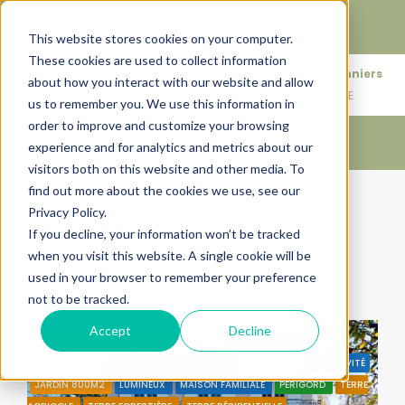
Faire de votre bien, l'actif le plus précieux de votre
patrimoine.
This website stores cookies on your computer.
These cookies are used to collect information
+33683110097
76 rue des Amidonniers
about how you interact with our website and allow
contact@urbanhouse360.com
31000 TOULOUSE
us to remember you. We use this information in
order to improve and customize your browsing
experience and for analytics and metrics about our
visitors both on this website and other media. To
find out more about the cookies we use, see our
Accueil
Bois chênes verts
Privacy Policy.
Bois chênes verts
If you decline, your information won’t be tracked
when you visit this website. A single cookie will be
Trier par:
Ordre par défaut
used in your browser to remember your preference
not to be tracked.
1 Propriété
Accept
Decline
VENTE FINALISÉE PAR URBANHOUSE360
VENTE TERMINÉE
BOIS
CHÊNES VERTS
COULOUNIEIX-CHAMIERS
DORDOGNE
EXCLUSIVITÉ
JARDIN 800M2
LUMINEUX
MAISON FAMILIALE
PÉRIGORD
TERRE