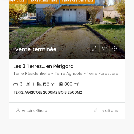
AGRICOLE
TERRE FORESTIÈRE
TERRE RÉSIDENTIELLE
Vente terminée
Les 3 Terres… en Périgord
Terre Résidentielle - Terre Agricole - Terre Forestière
3
1
155
800
m²
m²
TERRE AGRICOLE 2600M2 BOIS 2500M2
Antoine Girard
il y a5 ans