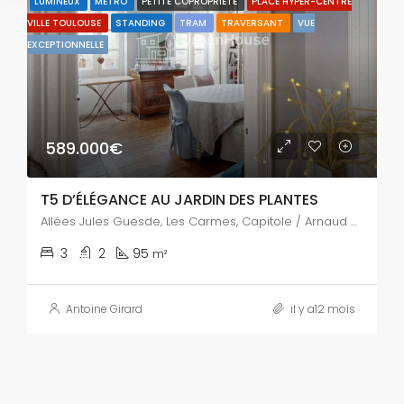
LUMINEUX
MÉTRO
PETITE COPROPRIÉTÉ
PLACE HYPER-CENTRE
VILLE TOULOUSE
STANDING
TRAM
TRAVERSANT
VUE
EXCEPTIONNELLE
589.000€
T5 D’ÉLÉGANCE AU JARDIN DES PLANTES
Allées Jules Guesde, Les Carmes, Capitole / Arnaud Bernard / Carmes, Toulouse, Haute-Garonne, Occitanie, France métropolitaine, 31000, France
3
2
95
m²
Antoine Girard
il y a12 mois