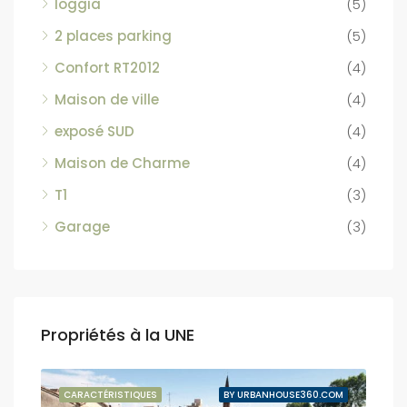
loggia
(5)
2 places parking
(5)
Confort RT2012
(4)
Maison de ville
(4)
exposé SUD
(4)
Maison de Charme
(4)
T1
(3)
Garage
(3)
Propriétés à la UNE
NDUE
CARACTÉRISTIQUES
BY URBANHOUSE360.COM
CAR