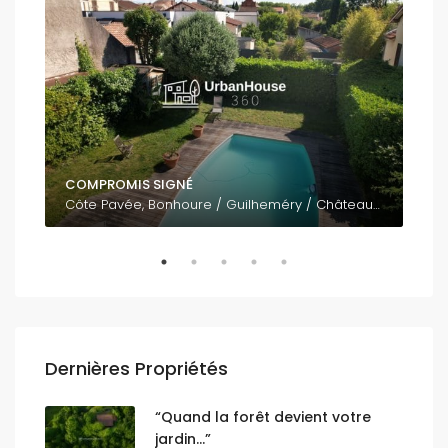
COMPROMIS SIGNÉ
795
Côte Pavée, Bonhoure / Guilheméry / Château de l'Hers / Limayrac / Côte Pavée, Toulouse, Haute-Garonne, Occitanie, France métropolitaine, 31400, France
Dernières Propriétés
“Quand la forêt devient votre
jardin…”