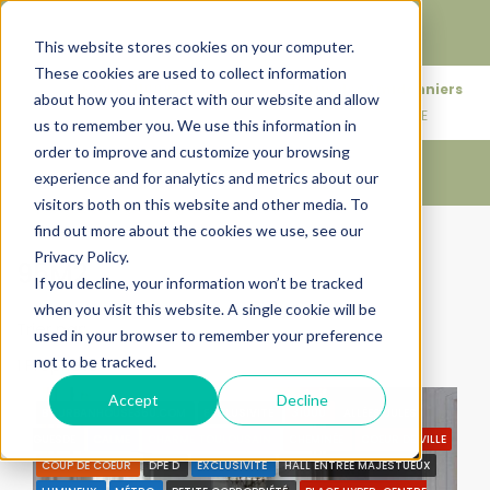
Faire de votre bien, l'actif le plus précieux de votre
patrimoine.
This website stores cookies on your computer.
These cookies are used to collect information
+33683110097
76 rue des Amidonniers
about how you interact with our website and allow
contact@urbanhouse360.com
31000 TOULOUSE
us to remember you. We use this information in
order to improve and customize your browsing
experience and for analytics and metrics about our
visitors both on this website and other media. To
find out more about the cookies we use, see our
Accueil
95M2
Privacy Policy.
95M2
If you decline, your information won’t be tracked
when you visit this website. A single cookie will be
Trier par:
Ordre par défaut
used in your browser to remember your preference
not to be tracked.
1 Propriété
Accept
Decline
BY URBANHOUSE360.COM
EXCLUSIVITÉ
31000
ALLÉES JULES
GUESDE
CALME
CHARME TOULOUSAIN
CHEMINÉE
COEUR DE VILLE
COUP DE COEUR
DPE D
EXCLUSIVITÉ
HALL ENTRÉE MAJESTUEUX