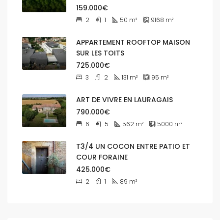
159.000€
2
1
50
m²
9168
m²
APPARTEMENT ROOFTOP MAISON
SUR LES TOITS
725.000€
3
2
131
m²
95
m²
ART DE VIVRE EN LAURAGAIS
790.000€
6
5
562
m²
5000
m²
T3/4 UN COCON ENTRE PATIO ET
COUR FORAINE
425.000€
2
1
89
m²