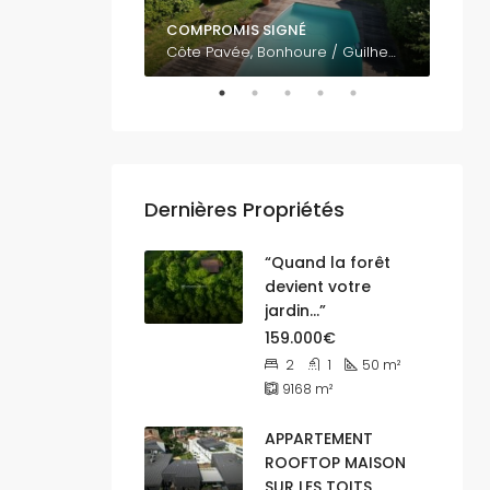
COMPROMIS SIGNÉ
795.
Vue panoramique sur Toulouse EST 31500
Côte Pavée, Bonhoure / Guilheméry / Château de l'Hers / Limayrac / Côte Pavée, Toulouse, Haute-Garonne, Occitanie, France métropolitaine, 31400, France
Dernières Propriétés
“Quand la forêt
devient votre
jardin…”
159.000€
2
1
50
m²
9168
m²
APPARTEMENT
ROOFTOP MAISON
SUR LES TOITS