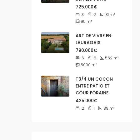
725.000€
3
2
131
m²
95
m²
ART DE VIVRE EN
LAURAGAIS
790.000€
6
5
562
m²
5000
m²
T3/4 UN COCON
ENTRE PATIO ET
COUR FORAINE
425.000€
2
1
89
m²