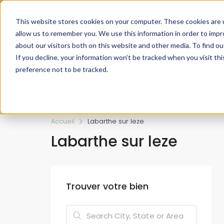
Faire de votre bien, l'actif le plus précieux de votre patrimo
This website stores cookies on your computer. These cookies are u
allow us to remember you. We use this information in order to imp
about our visitors both on this website and other media. To find ou
If you decline, your information won’t be tracked when you visit th
preference not to be tracked.
Accueil
L’approche 360°
Estimer un Bie
Accueil
Labarthe sur leze
Labarthe sur leze
Trouver votre bien