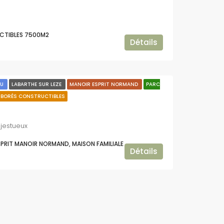
CTIBLES 7500M2
Détails
AU
LABARTHE SUR LEZE
MANOIR ESPRIT NORMAND
PARC
RBORÉS CONSTRUCTIBLES
jestueux
ESPRIT MANOIR NORMAND, MAISON FAMILIALE
Détails