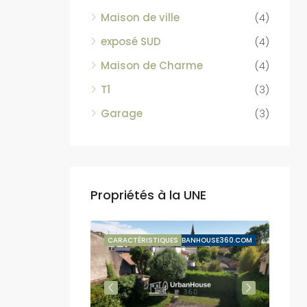
Maison de ville
(4)
exposé SUD
(4)
Maison de Charme
(4)
T1
(3)
Garage
(3)
Propriétés à la UNE
VENTE SUSPENDUE
CARACTÉRISTIQUES
BY URBANHOUSE360.COM
CARA