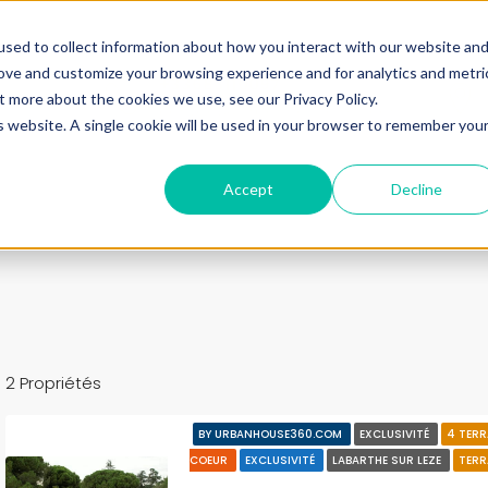
ine.
sed to collect information about how you interact with our website an
rove and customize your browsing experience and for analytics and metri
+33683110097
t more about the cookies we use, see our Privacy Policy.
contact@urbanhouse360.com
is website. A single cookie will be used in your browser to remember you
n en 3′
Projet 360°
Nos Biens
Nos infos
Urb
Accept
Decline
2 Propriétés
BY URBANHOUSE360.COM
EXCLUSIVITÉ
4 TERR
COEUR
EXCLUSIVITÉ
LABARTHE SUR LEZE
TERR