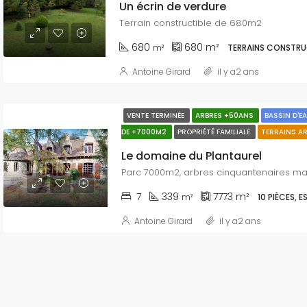
Un écrin de verdure
Terrain constructible de 680m2
680
680
m²
m²
TERRAINS CONSTRU
Antoine Girard
il y a2 ans
VENTE TERMINÉE
ARBRES +50ANS
BASSIN D'E
DE +7000M2
PROPRIÉTÉ FAMILIALE
TERRAINS A
Le domaine du Plantaurel
Parc 7000m2, arbres cinquantenaires ma
7
339
7773
m²
m²
10 PIÈCES, 
Antoine Girard
il y a2 ans