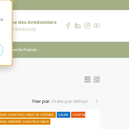
d
cs
76 rue des Amidonniers
31000 TOULOUSE
r
anhouseLife Purpan
Trier par:
Ordre par défaut
AINS CONSTRUCTIBLES DE +1000M2
CALME
COUP DE
AINS ARBORÉS CONSTRUCTIBLES