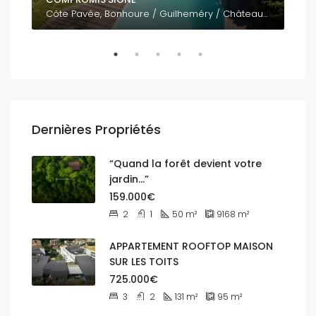
Côte Pavée, Bonhoure / Guilheméry / Château de l'Hers / Limayrac / Côte Pavée, Toulouse, Haute-Garonne, Occitanie, France métropolitaine, 31400, France
Dernières Propriétés
“Quand la forêt devient votre
jardin…”
159.000€
2
1
50
m²
9168
m²
APPARTEMENT ROOFTOP MAISON
SUR LES TOITS
725.000€
3
2
131
m²
95
m²