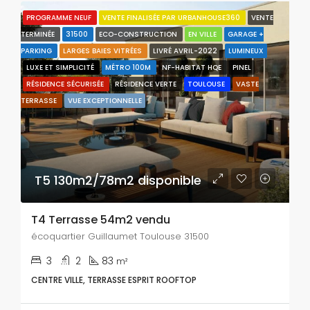
PROGRAMME NEUF
VENTE FINALISÉE PAR URBANHOUSE360
VENTE
TERMINÉE
31500
ECO-CONSTRUCTION
EN VILLE
GARAGE +
PARKING
LARGES BAIES VITRÉES
LIVRÉ AVRIL-2022
LUMINEUX
LUXE ET SIMPLICITÉ
MÉTRO 100M
NF-HABITAT HQE
PINEL
RÉSIDENCE SÉCURISÉE
RÉSIDENCE VERTE
TOULOUSE
VASTE
TERRASSE
VUE EXCEPTIONNELLE
T5 130m2/78m2 disponible
T4 Terrasse 54m2 vendu
écoquartier Guillaumet Toulouse 31500
3
2
83
m²
CENTRE VILLE, TERRASSE ESPRIT ROOFTOP