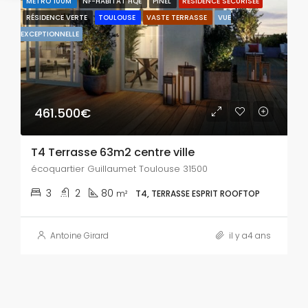
MÉTRO 100M
NF-HABITAT HQE
PINEL
RÉSIDENCE SÉCURISÉE
RÉSIDENCE VERTE
TOULOUSE
VASTE TERRASSE
VUE
EXCEPTIONNELLE
461.500€
T4 Terrasse 63m2 centre ville
écoquartier Guillaumet Toulouse 31500
3
2
80
m²
T4, TERRASSE ESPRIT ROOFTOP
Antoine Girard
il y a4 ans