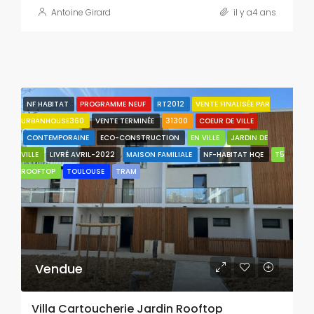
Antoine Girard
il y a4 ans
NF HABITAT
PROGRAMME NEUF
RT2012
VENTE FINALISÉE PAR
URBANHOUSE360
VENTE TERMINÉE
31300
COEUR DE VILLE
CONTEMPORAINE
ECO-CONSTRUCTION
EN VILLE
JARDIN DE
VILLE
LIVRÉ AVRIL-2022
MAISON FAMILIALE
NF-HABITAT HQE
T5
ROOFTOP
TOULOUSE
TRAM
Vendue
Villa Cartoucherie Jardin Rooftop