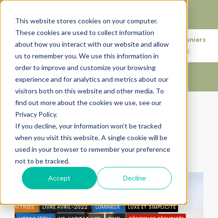
Faire de votre bien, l'actif le plus précieux de votre
patrimoine.
This website stores cookies on your computer.
These cookies are used to collect information
+33683110097
76 rue des Amidonniers
about how you interact with our website and allow
contact@urbanhouse360.com
31000 TOULOUSE
us to remember you. We use this information in
order to improve and customize your browsing
experience and for analytics and metrics about our
visitors both on this website and other media. To
find out more about the cookies we use, see our
Accueil
Terrasse esprit rooftop
Privacy Policy.
Terrasse esprit rooftop
If you decline, your information won’t be tracked
when you visit this website. A single cookie will be
Trier par:
Ordre par défaut
used in your browser to remember your preference
not to be tracked.
3 Propriétés
Accept
Decline
PROGRAMME NEUF
VENTE TERMINÉE
31500
ECO-
CONSTRUCTION
EN VILLE
GARAGE + PARKING
LARGES BAIES
VITRÉES
LIVRÉ AVRIL-2022
LUMINEUX
LUXE ET SIMPLICITÉ