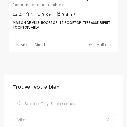
Écoquartier La cartoucherie
4
2
103
104
m²
m²
MAISON DE VILLE, ROOFTOP, T5 ROOFTOP, TERRASSE ESPRIT
ROOFTOP, VILLA
Antoine Girard
il y a5 ans
Trouver votre bien
Villes