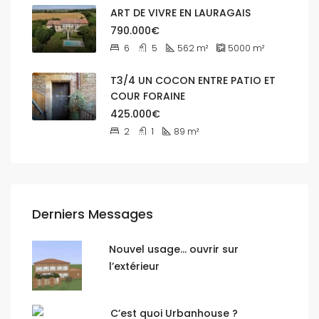
ART DE VIVRE EN LAURAGAIS
790.000€
6
5
562
m²
5000
m²
T3/4 UN COCON ENTRE PATIO ET
COUR FORAINE
425.000€
2
1
89
m²
Derniers Messages
Nouvel usage… ouvrir sur
l’extérieur
C’est quoi Urbanhouse ?