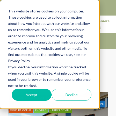
Faire de votre bien, l'actif le plus précieux de votre
patrimoine.
This website stores cookies on your computer.
These cookies are used to collect information
+33683110097
76 rue des Amidonniers
about how you interact with our website and allow
contact@urbanhouse360.com
31000 TOULOUSE
us to remember you. We use this information in
order to improve and customize your browsing
experience and for analytics and metrics about our
visitors both on this website and other media. To
find out more about the cookies we use, see our
Accueil
Terrasse 10m2 soleil levant
Privacy Policy.
Terrasse 10m2 soleil levant
If you decline, your information won’t be tracked
when you visit this website. A single cookie will be
Trier par:
Ordre par défaut
used in your browser to remember your preference
not to be tracked.
2 Propriétés
Accept
Decline
BY URBANHOUSE360.COM
DISPONIBLE
PROGRAMME NEUF
REDESIGN 3D
31200
CALME
COEUR DE VILLE
CONTEMPORAINE
COUP DE COEUR
EN VILLE
JARDIN DE VILLE