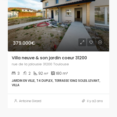
379.000€
Villa neuve & son jardin coeur 31200
rue de la jalousie 31200 Toulouse
3
2
92
180
m²
m²
JARDIN EN VILLE, T4 DUPLEX, TERRASSE 10M2 SOLEIL LEVANT,
VILLA
Antoine Girard
il y a2 ans