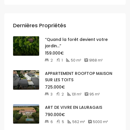
Dernières Propriétés
“Quand la forêt devient votre
jardin…”
159.000€
2
1
50
m²
9168
m²
APPARTEMENT ROOFTOP MAISON
SUR LES TOITS
725.000€
3
2
131
m²
95
m²
ART DE VIVRE EN LAURAGAIS
790.000€
6
5
562
m²
5000
m²