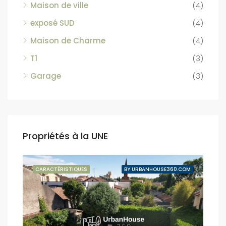
Maison de ville
(4)
exposé SUD
(4)
Maison de Charme
(4)
T1
(3)
Garage
(3)
Propriétés à la UNE
NDUE
CARACTÉRISTIQUES
BY URBANHOUSE360.COM
CAR