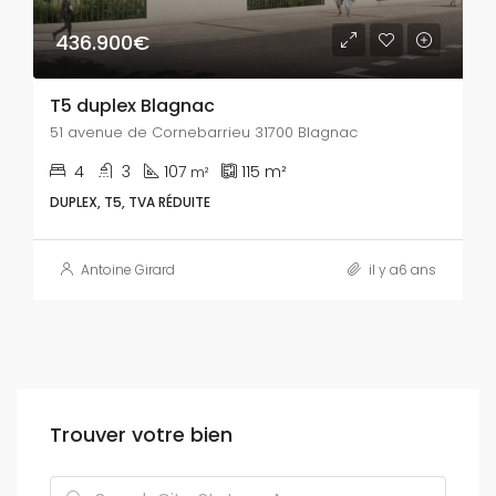
436.900€
T5 duplex Blagnac
51 avenue de Cornebarrieu 31700 Blagnac
4
3
107
115
m²
m²
DUPLEX, T5, TVA RÉDUITE
Antoine Girard
il y a6 ans
Trouver votre bien