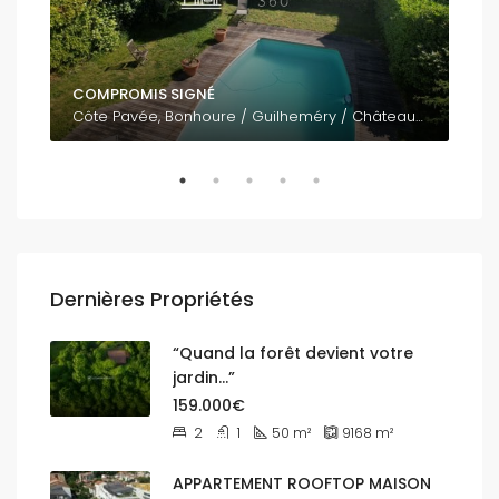
COMPROMIS SIGNÉ
795
Côte Pavée, Bonhoure / Guilheméry / Château de l'Hers / Limayrac / Côte Pavée, Toulouse, Haute-Garonne, Occitanie, France métropolitaine, 31400, France
Dernières Propriétés
“Quand la forêt devient votre
jardin…”
159.000€
2
1
50
m²
9168
m²
APPARTEMENT ROOFTOP MAISON