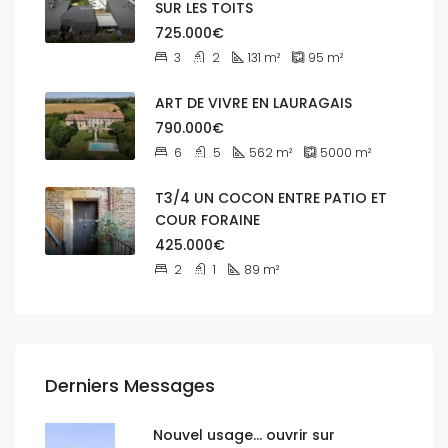
SUR LES TOITS
725.000€
3
2
131
m²
95
m²
ART DE VIVRE EN LAURAGAIS
790.000€
6
5
562
m²
5000
m²
T3/4 UN COCON ENTRE PATIO ET
COUR FORAINE
425.000€
2
1
89
m²
Derniers Messages
Nouvel usage… ouvrir sur