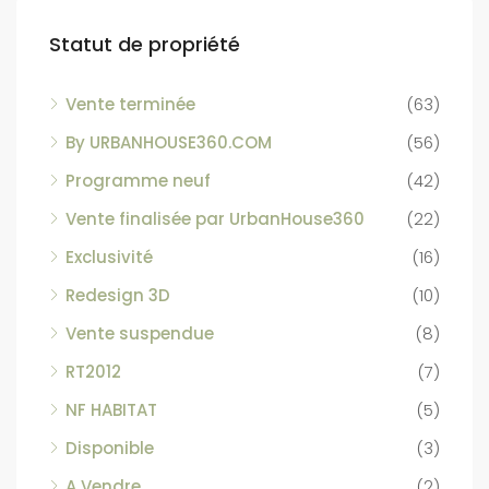
Statut de propriété
Vente terminée
(63)
By URBANHOUSE360.COM
(56)
Programme neuf
(42)
Vente finalisée par UrbanHouse360
(22)
Exclusivité
(16)
Redesign 3D
(10)
Vente suspendue
(8)
RT2012
(7)
NF HABITAT
(5)
Disponible
(3)
A Vendre
(2)