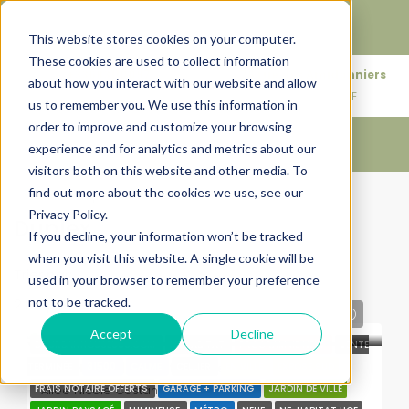
Faire de votre bien, l'actif le plus précieux de votre
patrimoine.
This website stores cookies on your computer.
These cookies are used to collect information
+33683110097
76 rue des Amidonniers
about how you interact with our website and allow
contact@urbanhouse360.com
31000 TOULOUSE
us to remember you. We use this information in
order to improve and customize your browsing
experience and for analytics and metrics about our
visitors both on this website and other media. To
find out more about the cookies we use, see our
Accueil
Duplex
Privacy Policy.
Duplex
If you decline, your information won’t be tracked
when you visit this website. A single cookie will be
Trier par:
Ordre par défaut
used in your browser to remember your preference
not to be tracked.
2 Propriétés
nous consulter
Accept
Decline
BY URBANHOUSE360.COM
NF HABITAT
PROGRAMME NEUF
VENTE
CARACTÉRISTIQUES
Villa + Jardin centre-ville
TERMINÉE
31500
CALME
CELLIER
EN VILLE
EXPOSÉ SUD
Allée Nicole Castan
FRAIS NOTAIRE OFFERTS
GARAGE + PARKING
JARDIN DE VILLE