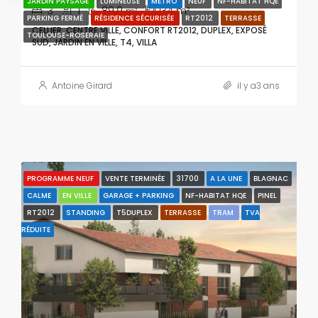
JARDIN PAYSAGÉ
LUMINEUSE
MÉTRO
NEUF
NF-HABITAT HQE
3
1
89.9
134
m²
m²
PARKING FERMÉ
RÉSIDENCE SÉCURISÉE
RT2012
TERRASSE
CELLIER, CENTRE VILLE, CONFORT RT2012, DUPLEX, EXPOSÉ
TOULOUSE-ROSERAIE
SUD, JARDIN EN VILLE, T4, VILLA
Antoine Girard
il y a3 ans
PROGRAMME NEUF
VENTE TERMINÉE
31700
A LA UNE
BLAGNAC
CALME
EN VILLE
GARAGE + PARKING
NF-HABITAT HQE
PINEL
RT2012
STANDING
T5DUPLEX
TERRASSE
TRAM
TVA
RÉDUITE