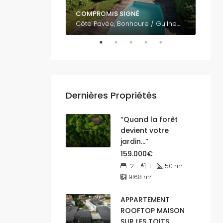
COMPROMIS SIGNÉ
795.
Vue panoramique sur Toulouse EST 31500
Côte Pavée, Bonhoure / Guilheméry / Château de l'Hers / Limayrac / Côte Pavée, Toulouse, Haute-Garonne, Occitanie, France métropolitaine, 31400, France
Dernières Propriétés
“Quand la forêt
devient votre
jardin…”
159.000€
2
1
50
m²
9168
m²
APPARTEMENT
ROOFTOP MAISON
SUR LES TOITS