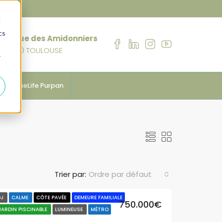
d
cs
76 rue des Amidonniers
31000 TOULOUSE
r
anhouseLife Purpan
Trier par:
Ordre par défaut
DJ
CALME
CÔTE PAVÉE
DEMEURE FAMILIALE
750.000€
JARDIN PISCINABLE
LUMINEUSE
MÉTRO