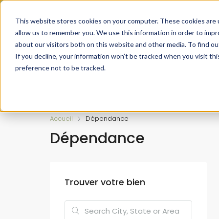
Faire de votre bien, l'actif le plus précieux de votre patrimo
This website stores cookies on your computer. These cookies are u
allow us to remember you. We use this information in order to imp
about our visitors both on this website and other media. To find ou
If you decline, your information won’t be tracked when you visit th
preference not to be tracked.
Accueil
L’approche 360°
Estimer un Bie
Accueil
Dépendance
Dépendance
Trouver votre bien