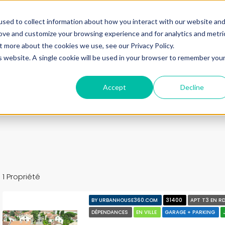
ine.
sed to collect information about how you interact with our website an
rove and customize your browsing experience and for analytics and metri
+33683110097
t more about the cookies we use, see our Privacy Policy.
contact@urbanhouse360.com
is website. A single cookie will be used in your browser to remember you
n en 3′
Projet 360°
Nos Biens
Nos infos
Urb
Accept
Decline
1 Propriété
BY URBANHOUSE360.COM
31400
APT T3 EN R
DÉPENDANCES
EN VILLE
GARAGE + PARKING