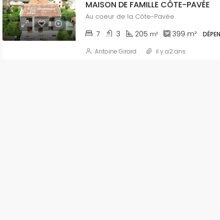
MAISON DE FAMILLE CÔTE-PAVÉE
Au coeur de la Côte-Pavée
7
3
205
399
m²
m²
DÉPEN
Antoine Girard
il y a2 ans