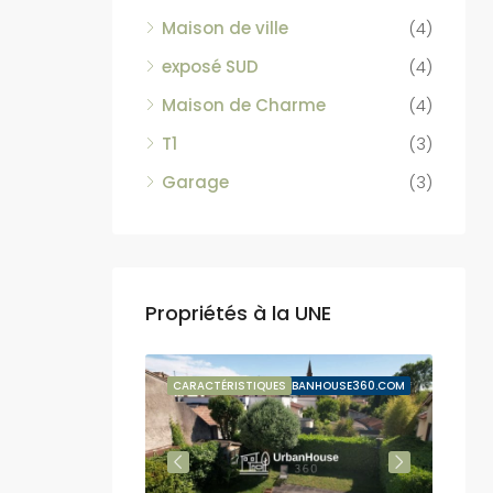
Maison de ville
(4)
exposé SUD
(4)
Maison de Charme
(4)
T1
(3)
Garage
(3)
Propriétés à la UNE
VENTE SUSPENDUE
CARACTÉRISTIQUES
BY URBANHOUSE360.COM
CARA