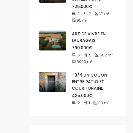
725.000€
3
2
131
m²
95
m²
ART DE VIVRE EN
LAURAGAIS
790.000€
6
5
562
m²
5000
m²
T3/4 UN COCON
ENTRE PATIO ET
COUR FORAINE
425.000€
2
1
89
m²