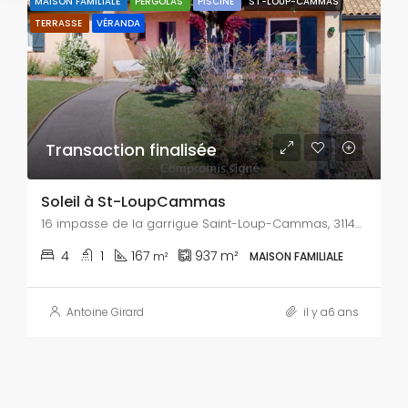
MAISON FAMILIALE
PERGOLAS
PISCINE
ST-LOUP-CAMMAS
TERRASSE
VÉRANDA
Transaction finalisée
Soleil à St-LoupCammas
16 impasse de la garrigue Saint-Loup-Cammas, 31140, Haute-Garonne
4
1
167
937
m²
m²
MAISON FAMILIALE
Antoine Girard
il y a6 ans