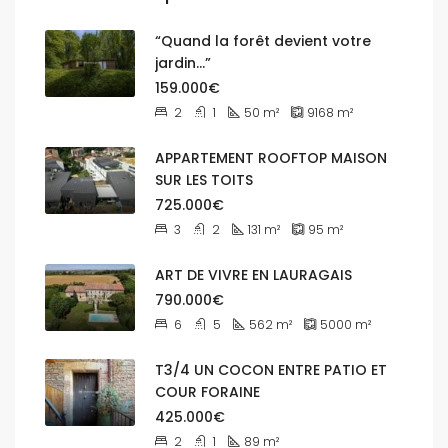
“Quand la forêt devient votre
jardin…”
159.000€
2
1
50
m²
9168
m²
APPARTEMENT ROOFTOP MAISON
SUR LES TOITS
725.000€
3
2
131
m²
95
m²
ART DE VIVRE EN LAURAGAIS
790.000€
6
5
562
m²
5000
m²
T3/4 UN COCON ENTRE PATIO ET
COUR FORAINE
425.000€
2
1
89
m²