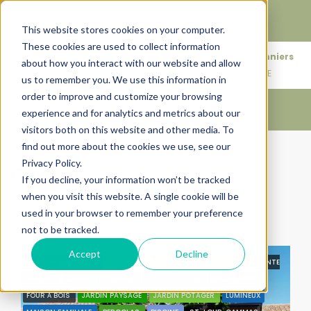
Faire de votre bien, l'actif le plus précieux de votre
patrimoine.
This website stores cookies on your computer.
These cookies are used to collect information
+33683110097
76 rue des Amidonniers
about how you interact with our website and allow
contact@urbanhouse360.com
31000 TOULOUSE
us to remember you. We use this information in
order to improve and customize your browsing
experience and for analytics and metrics about our
visitors both on this website and other media. To
find out more about the cookies we use, see our
Accueil
Cave
(Page 2)
Privacy Policy.
Cave
If you decline, your information won’t be tracked
when you visit this website. A single cookie will be
Trier par:
Ordre par défaut
used in your browser to remember your preference
not to be tracked.
10 Propriétés
Accept
Decline
MAISON BIEN-VIVRE
VENTE FINALISÉE PAR URBANHOUSE360
VENTE
TERMINÉE
CALME
CHEMINÉE
COEUR DE VILLE
EXCLUSIVITÉ
FOUR À BOIS
JARDIN PAYSAGÉ
JARDIN POTAGER
LUMINEUX