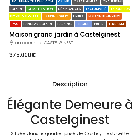
BY URBANHOUSE360.COM
CALME
CASTELGINEST
CHAUFFE EAU
SOLAIRE
CLIMATISATION
DÉPENDANCES
EXCLUSIVITÉ
EXPOSITION
EST-SUD & OUEST
JARDIN 800M2
L'HERS
MAISON PLAIN-PIED
PAC
PANNEAU SOLAIRE
PARKING
PISCINE
PUITS
TERRASSE
Maison grand jardin à Castelginest
au coeur de CASTELGINEST
375.000€
Description
Élégante Demeure à
Castelginest
Située dans le quartier prisé de Castelginest, cette