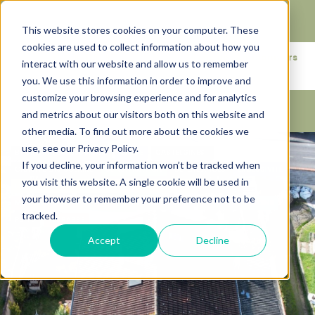
Faire de votre bien, l'actif le plus précieux de votre
patrimoine.
This website stores cookies on your computer. These
cookies are used to collect information about how you
+33683110097
76 rue des Amidonniers
interact with our website and allow us to remember
contact@urbanhouse360.com
31000 TOULOUSE
you. We use this information in order to improve and
customize your browsing experience and for analytics
and metrics about our visitors both on this website and
other media. To find out more about the cookies we
use, see our Privacy Policy.
BY URBANHOUSE360.COM
CALME
CASTELGINEST
If you decline, your information won’t be tracked when
CHAUFFE EAU SOLAIRE
CLIMATISATION
DÉPENDANCES
EXCLUSIVITÉ
you visit this website. A single cookie will be used in
EXPOSITION EST-SUD & OUEST
JARDIN 800M2
L'HERS
your browser to remember your preference not to be
MAISON PLAIN-PIED
PAC
PANNEAU SOLAIRE
PARKING
PISCINE
tracked.
PUITS
TERRASSE
Accept
Decline