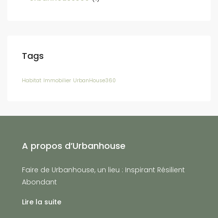
Tags
Habitat
Immobilier
UrbanHouse360
A propos d’Urbanhouse
Faire de Urbanhouse, un lieu : Inspirant Résilient
Abondant
Lire la suite