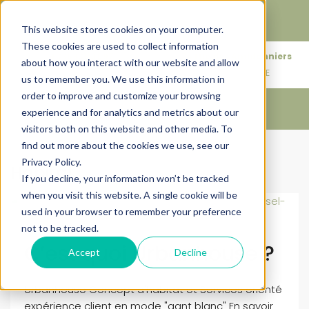
Faire de votre bien, l'actif le plus précieux de votre
patrimoine.
This website stores cookies on your computer.
These cookies are used to collect information
+33683110097
76 rue des Amidonniers
about how you interact with our website and allow
contact@urbanhouse360.com
31000 TOULOUSE
us to remember you. We use this information in
order to improve and customize your browsing
experience and for analytics and metrics about our
visitors both on this website and other media. To
find out more about the cookies we use, see our
Accueil
Habitat
Privacy Policy.
Habitat
If you decline, your information won’t be tracked
when you visit this website. A single cookie will be
used in your browser to remember your preference
not to be tracked.
C’est quoi Urbanhouse ?
Accept
Decline
Urbanhouse Concept d'habitat et Services orienté
expérience client en mode "gant blanc" En savoir