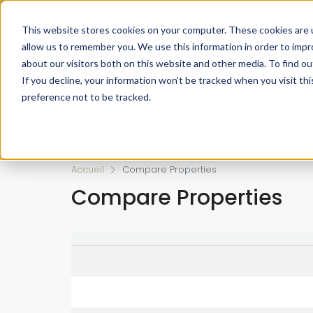
Faire de votre bien, l'actif le plus précieux de votre patrimo
This website stores cookies on your computer. These cookies are u
allow us to remember you. We use this information in order to imp
about our visitors both on this website and other media. To find ou
If you decline, your information won’t be tracked when you visit th
preference not to be tracked.
Accueil
L’approche 360°
Estimer un Bie
Accueil
Compare Properties
Compare Properties