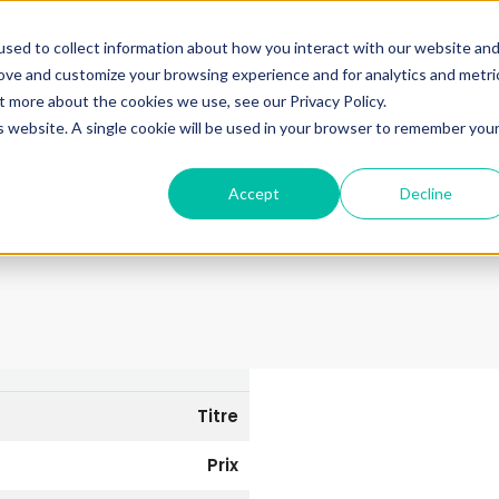
ine.
sed to collect information about how you interact with our website an
rove and customize your browsing experience and for analytics and metri
+33683110097
t more about the cookies we use, see our Privacy Policy.
contact@urbanhouse360.com
is website. A single cookie will be used in your browser to remember you
n en 3′
Projet 360°
Nos Biens
Nos infos
Urb
Accept
Decline
Titre
Prix