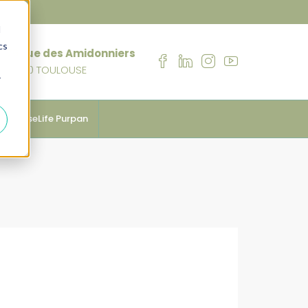
d
cs
76 rue des Amidonniers
31000 TOULOUSE
r
anhouseLife Purpan